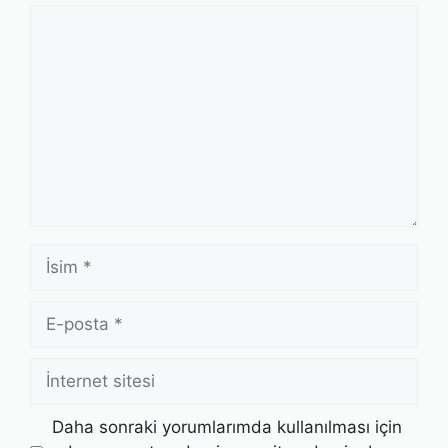
Yorum
İsim
E-
posta
İnternet
sitesi
Daha sonraki yorumlarımda kullanılması için