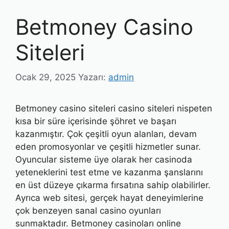
Betmoney Casino
Siteleri
Ocak 29, 2025
Yazarı:
admin
Betmoney casino siteleri casino siteleri nispeten
kısa bir süre içerisinde şöhret ve başarı
kazanmıştır. Çok çeşitli oyun alanları, devam
eden promosyonlar ve çeşitli hizmetler sunar.
Oyuncular sisteme üye olarak her casinoda
yeteneklerini test etme ve kazanma şanslarını
en üst düzeye çıkarma fırsatına sahip olabilirler.
Ayrıca web sitesi, gerçek hayat deneyimlerine
çok benzeyen sanal casino oyunları
sunmaktadır. Betmoney casinoları online