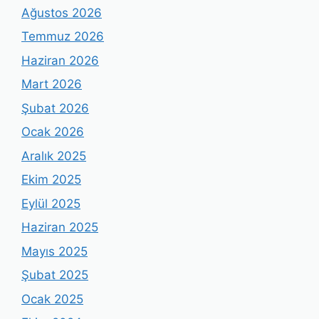
Ağustos 2026
Temmuz 2026
Haziran 2026
Mart 2026
Şubat 2026
Ocak 2026
Aralık 2025
Ekim 2025
Eylül 2025
Haziran 2025
Mayıs 2025
Şubat 2025
Ocak 2025