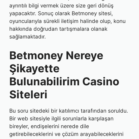
ayrıntılı bilgi vermek üzere size geri dönüş
yapacaktır. Sonuç olarak Betmoney sitesi,
oyuncularıyla sürekli iletişim halinde olup, konu
hakkında doğrudan tartışmalara olanak
sağlamaktadır.
Betmoney Nereye
Şikayette
Bulunabilirim Casino
Siteleri
Bu soru sitedeki bir katılımcı tarafından soruldu.
Bir web sitesiyle ilgili sorunlarla karşılaşan
bireyler, endişelerini nerede dile
getirebileceklerini ve çözüm arayabileceklerini