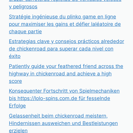
y peligrosos
Stratégie ingénieuse du plinko game en ligne
pour maximiser les gains et défier laléatoire de
chaque partie
Estrategias clave y consejos prácticos alrededor
de chickenroad para superar cada nivel con
éxito
Patiently guide your feathered friend across the
highway in chickenroad and achieve a high
score
Konsequenter Fortschritt von Spielmechaniken
bis https://lolo-spins.com.de für fesselnde
Erfolge
Gelassenheit beim chickenroad meistern,
Hindernissen ausweichen und Bestleistungen
erzielen