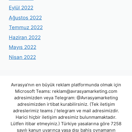
Eylül 2022
Ağustos 2022
Temmuz 2022
Haziran 2022
Mayıs 2022
Nisan 2022
Avrasya'nın en büyük reklam platformunda olmak için
Microsoft Teams:
reklam@avrasyamarketing.com
adresimizden veya Telegram: @Avrasyamarketing
adresimizden irtibat kurabilirsiniz. (Tek iletişim
adreslerimiz teams / telegram ve mail adresimizdir.
Harici hiçbir iletişim adresimiz bulunmamaktadır.
Lütfen itibar etmeyiniz.) Türkiye yasalarına göre 7258
sayılı kanun uyarınca yasa dışı bahis oynamanın