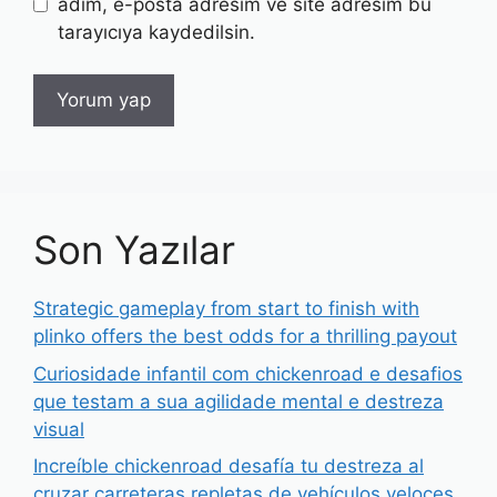
adım, e-posta adresim ve site adresim bu
tarayıcıya kaydedilsin.
Son Yazılar
Strategic gameplay from start to finish with
plinko offers the best odds for a thrilling payout
Curiosidade infantil com chickenroad e desafios
que testam a sua agilidade mental e destreza
visual
Increíble chickenroad desafía tu destreza al
cruzar carreteras repletas de vehículos veloces