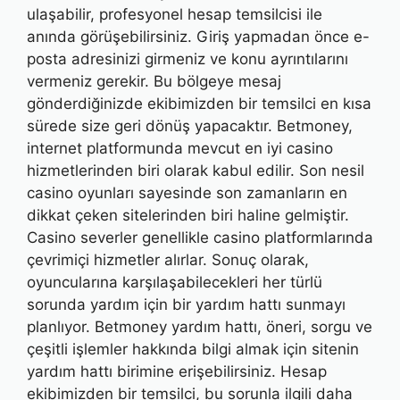
ulaşabilir, profesyonel hesap temsilcisi ile
anında görüşebilirsiniz. Giriş yapmadan önce e-
posta adresinizi girmeniz ve konu ayrıntılarını
vermeniz gerekir. Bu bölgeye mesaj
gönderdiğinizde ekibimizden bir temsilci en kısa
sürede size geri dönüş yapacaktır. Betmoney,
internet platformunda mevcut en iyi casino
hizmetlerinden biri olarak kabul edilir. Son nesil
casino oyunları sayesinde son zamanların en
dikkat çeken sitelerinden biri haline gelmiştir.
Casino severler genellikle casino platformlarında
çevrimiçi hizmetler alırlar. Sonuç olarak,
oyuncularına karşılaşabilecekleri her türlü
sorunda yardım için bir yardım hattı sunmayı
planlıyor. Betmoney yardım hattı, öneri, sorgu ve
çeşitli işlemler hakkında bilgi almak için sitenin
yardım hattı birimine erişebilirsiniz. Hesap
ekibimizden bir temsilci, bu sorunla ilgili daha