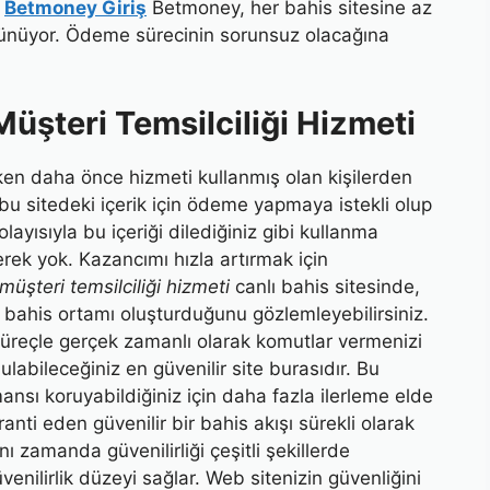
.
Betmoney Giriş
Betmoney, her bahis sitesine az
ünüyor. Ödeme sürecinin sorunsuz olacağına
üşteri Temsilciliği Hizmeti
en daha önce hizmeti kullanmış olan kişilerden
 bu sitedeki içerik için ödeme yapmaya istekli olup
layısıyla bu içeriği dilediğiniz gibi kullanma
ek yok. Kazancımı hızla artırmak için
şteri temsilciliği hizmeti
canlı bahis sitesinde,
 bahis ortamı oluşturduğunu gözlemleyebilirsiniz.
süreçle gerçek zamanlı olarak komutlar vermenizi
bulabileceğiniz en güvenilir site burasıdır. Bu
ansı koruyabildiğiniz için daha fazla ilerleme elde
ranti eden güvenilir bir bahis akışı sürekli olarak
 zamanda güvenilirliği çeşitli şekillerde
venilirlik düzeyi sağlar. Web sitenizin güvenliğini