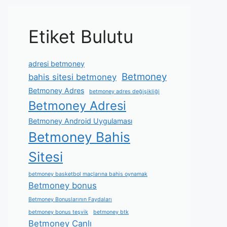
Etiket Bulutu
adresi betmoney
Betmoney
bahis sitesi betmoney
Betmoney Adres
betmoney adres değişikliği
Betmoney Adresi
Betmoney Android Uygulaması
Betmoney Bahis
Sitesi
betmoney basketbol maçlarına bahis oynamak
Betmoney bonus
Betmoney Bonuslarının Faydaları
betmoney bonus teşvik
betmoney btk
Betmoney Canlı