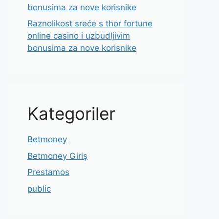
bonusima za nove korisnike
Raznolikost sreće s thor fortune
online casino i uzbudljivim
bonusima za nove korisnike
Kategoriler
Betmoney
Betmoney Giriş
Prestamos
public