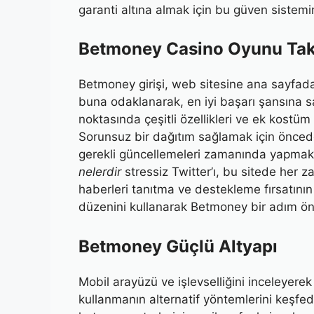
garanti altına almak için bu güven sistem
Betmoney Casino Oyunu Takti
Betmoney girişi, web sitesine ana sayfad
buna odaklanarak, en iyi başarı şansına sa
noktasında çeşitli özellikleri ve ek kostüm
Sorunsuz bir dağıtım sağlamak için önced
gerekli güncellemeleri zamanında yapmak
nelerdir
stressiz Twitter’ı, bu sitede her z
haberleri tanıtma ve destekleme fırsatı
düzenini kullanarak Betmoney bir adım ö
Betmoney Güçlü Altyapı
Mobil arayüzü ve işlevselliğini inceleyerek 
kullanmanın alternatif yöntemlerini keşfede