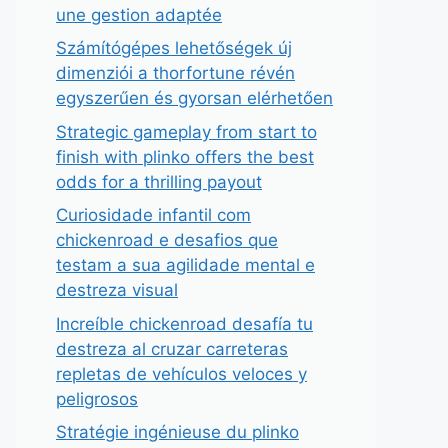
une gestion adaptée
Számítógépes lehetőségek új
dimenziói a thorfortune révén
egyszerűen és gyorsan elérhetően
Strategic gameplay from start to
finish with plinko offers the best
odds for a thrilling payout
Curiosidade infantil com
chickenroad e desafios que
testam a sua agilidade mental e
destreza visual
Increíble chickenroad desafía tu
destreza al cruzar carreteras
repletas de vehículos veloces y
peligrosos
Stratégie ingénieuse du plinko