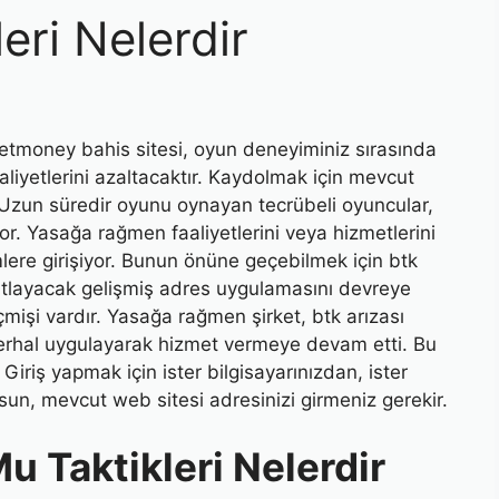
eri Nelerdir
 Betmoney bahis sitesi, oyun deneyiminiz sırasında
faaliyetlerini azaltacaktır. Kaydolmak için mevcut
. Uzun süredir oyunu oynayan tecrübeli oyuncular,
yor. Yasağa rağmen faaliyetlerini veya hizmetlerini
mlere girişiyor. Bunun önüne geçebilmek için btk
ısıtlayacak gelişmiş adres uygulamasını devreye
mişi vardır. Yasağa rağmen şirket, btk arızası
erhal uygulayarak hizmet vermeye devam etti. Bu
iriş yapmak için ister bilgisayarınızdan, ister
sun, mevcut web sitesi adresinizi girmeniz gerekir.
 Taktikleri Nelerdir