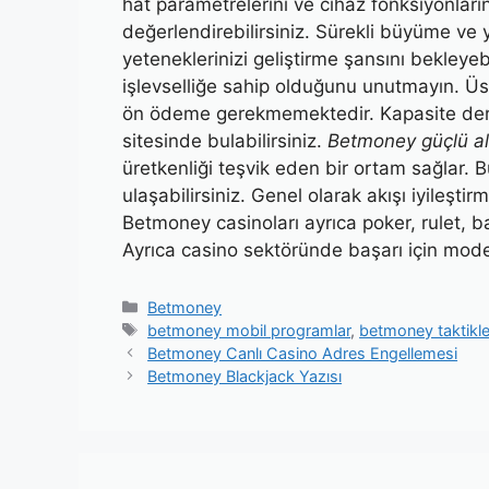
hat parametrelerini ve cihaz fonksiyonların
değerlendirebilirsiniz. Sürekli büyüme ve y
yeteneklerinizi geliştirme şansını bekleyebi
işlevselliğe sahip olduğunu unutmayın. Üst
ön ödeme gerekmemektedir. Kapasite der
sitesinde bulabilirsiniz.
Betmoney güçlü al
üretkenliği teşvik eden bir ortam sağlar. 
ulaşabilirsiniz. Genel olarak akışı iyileştir
Betmoney casinoları ayrıca poker, rulet, 
Ayrıca casino sektöründe başarı için moder
Kategoriler
Betmoney
Etiketler
betmoney mobil programlar
,
betmoney taktikler
Yazı
Betmoney Canlı Casino Adres Engellemesi
dolaşımı
Betmoney Blackjack Yazısı