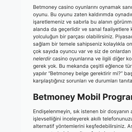
Betmoney casino oyunlarını oynamak sandı
oyunu. Bu oyunu zaten kaldırımda oynadınız
işaretlemeniz ve sabırla bu alanın görünmesi
alanda da geçerlidir ve sanal faaliyetlere
yolculuğun bir parçası olabilirsiniz. Piy
sağlam bir temele sahipseniz kolaylıkla on
çok sayıda oyuncu var ve siz de onlardan bi
nelerdir
casino oyunlarına ve ilgili diğer
gerek yok. Bu mekanda çeşitli eğlence türl
yapılır “Betmoney belge gerektirir mi?” b
karşılaştığınız sorunları ve durumları tanıt
Betmoney Mobil Progra
Endişelenmeyin, sık istenen bir dosyanın
işlevselliğini inceleyerek akıllı telefonunu
alternatif yöntemlerini keşfedebilirsiniz. A