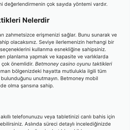
ini değerlendirmenin çok sayıda yöntemi vardır.
kleri Nelerdir
an zahmetsizce erişmenizi sağlar. Bunu sunarak ve
hip olacaksınız. Seviye ilerlemenizin herhangi bir
 seçeneklerini kullanma esnekliğine sahipsiniz.
en planlama yapmak ve kapasite ve varlıklarda
 çok önemlidir.
Betmoney casino oyunu taktikleri
aman bölgenizdeki hayatta mutlulukla ilgili tüm
nın bulunduğunu unutmayın. Betmoney mobil
nde olma şansına sahip.
akıllı telefonunuzu veya tabletinizi canlı bahis için
bilirsiniz. Aslında süreci detaylı incelediğinizde