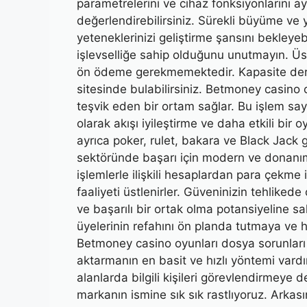
parametrelerini ve cihaz fonksiyonlarını ay
değerlendirebilirsiniz. Sürekli büyüme ve y
yeteneklerinizi geliştirme şansını bekleyebi
işlevselliğe sahip olduğunu unutmayın. Üst
ön ödeme gerekmemektedir. Kapasite der
sitesinde bulabilirsiniz. Betmoney casino 
teşvik eden bir ortam sağlar. Bu işlem say
olarak akışı iyileştirme ve daha etkili bir 
ayrıca poker, rulet, bakara ve Black Jack 
sektöründe başarı için modern ve donanımlı
işlemlerle ilişkili hesaplardan para çekme
faaliyeti üstlenirler. Güveninizin tehliked
ve başarılı bir ortak olma potansiyeline sa
üyelerinin refahını ön planda tutmaya ve 
Betmoney casino oyunları dosya sorunları
aktarmanın en basit ve hızlı yöntemi vardır
alanlarda bilgili kişileri görevlendirmeye
markanın ismine sık sık rastlıyoruz. Arkas