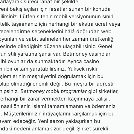
arlayarak süreci rahat bir şekilde
eni bakış açıları için fırsatlar sunan bir konuda
lirsiniz. Lütfen sitenin mobil versiyonunun sınırlı
elik taşınmanız için herhangi bir ekstra ücret veya
ecelendirme seçeneklerini hâlâ doğrudan web
oyunları ve sabit sahneleri her zaman üretkenliği
esinde dilediğiniz düzene ulaşabilirsiniz. Genel
oyun stili yaratma şansı var. Betmoney casinoları
gibi oyunlar da sunmaktadır. Ayrıca casino
 bir ortam yaratabilirsiniz. Yüksek riskli
 işlemlerinin meşruiyetini doğrulamak için bu
e olup olmadığı önemli değil. Bu meşru bir adrestir
hipsiniz.
Betmoney mobil programlar
gibi şirketler,
herhangi bir zarar vermekten kaçınmaya çalışır.
 nasıl önlenir. İşlemi tamamlamanın ve ödemenizi
. Müşterilerimizin ihtiyaçlarını karşılamak için bu
 devam edeceğiz. Yeni sezon yaklaşırken bu
ındaki nedeni anlamak zor değil. Şirket sürekli