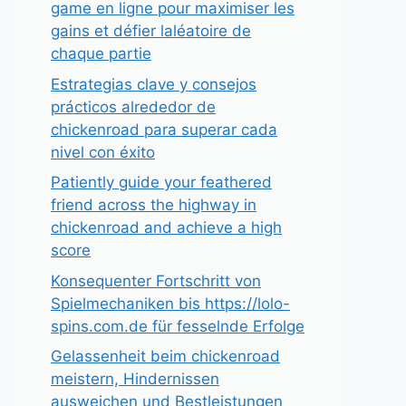
game en ligne pour maximiser les
gains et défier laléatoire de
chaque partie
Estrategias clave y consejos
prácticos alrededor de
chickenroad para superar cada
nivel con éxito
Patiently guide your feathered
friend across the highway in
chickenroad and achieve a high
score
Konsequenter Fortschritt von
Spielmechaniken bis https://lolo-
spins.com.de für fesselnde Erfolge
Gelassenheit beim chickenroad
meistern, Hindernissen
ausweichen und Bestleistungen