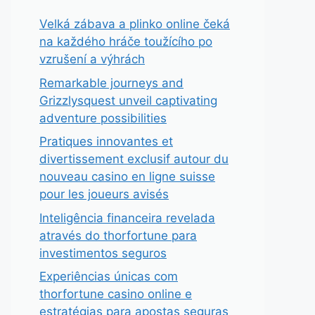
Velká zábava a plinko online čeká
na každého hráče toužícího po
vzrušení a výhrách
Remarkable journeys and
Grizzlysquest unveil captivating
adventure possibilities
Pratiques innovantes et
divertissement exclusif autour du
nouveau casino en ligne suisse
pour les joueurs avisés
Inteligência financeira revelada
através do thorfortune para
investimentos seguros
Experiências únicas com
thorfortune casino online e
estratégias para apostas seguras