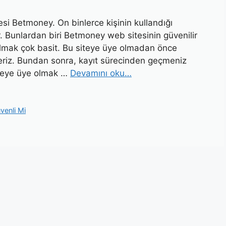
esi Betmoney. On binlerce kişinin kullandığı
. Bunlardan biri Betmoney web sitesinin güvenilir
olmak çok basit. Bu siteye üye olmadan önce
deriz. Bundan sonra, kayıt sürecinden geçmeniz
iteye üye olmak …
Devamını oku…
enli Mi