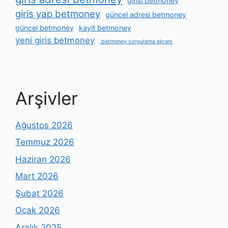
girisi betmoney
giris yap betmoney
güncel adresi betmoney
güncel betmoney
kayit betmoney
yeni giris betmoney
betmoney sorgulama ekranı
Arşivler
Ağustos 2026
Temmuz 2026
Haziran 2026
Mart 2026
Şubat 2026
Ocak 2026
Aralık 2025