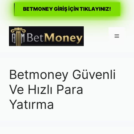
BETMONEY GİRİŞ İÇİN TIKLAYINIZ!
İçeriğe
atla
Menü
Betmoney Güvenli
Ve Hızlı Para
Yatırma