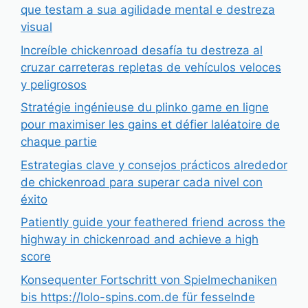
que testam a sua agilidade mental e destreza
visual
Increíble chickenroad desafía tu destreza al
cruzar carreteras repletas de vehículos veloces
y peligrosos
Stratégie ingénieuse du plinko game en ligne
pour maximiser les gains et défier laléatoire de
chaque partie
Estrategias clave y consejos prácticos alrededor
de chickenroad para superar cada nivel con
éxito
Patiently guide your feathered friend across the
highway in chickenroad and achieve a high
score
Konsequenter Fortschritt von Spielmechaniken
bis https://lolo-spins.com.de für fesselnde