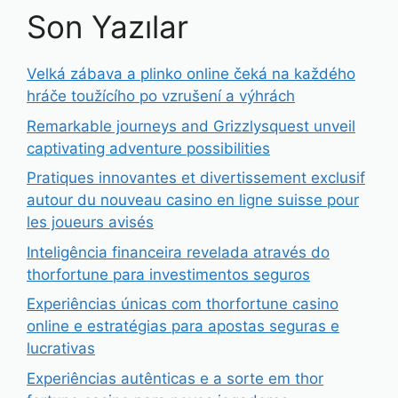
Son Yazılar
Velká zábava a plinko online čeká na každého
hráče toužícího po vzrušení a výhrách
Remarkable journeys and Grizzlysquest unveil
captivating adventure possibilities
Pratiques innovantes et divertissement exclusif
autour du nouveau casino en ligne suisse pour
les joueurs avisés
Inteligência financeira revelada através do
thorfortune para investimentos seguros
Experiências únicas com thorfortune casino
online e estratégias para apostas seguras e
lucrativas
Experiências autênticas e a sorte em thor