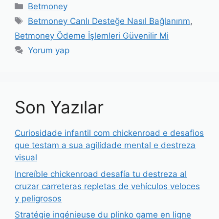
Kategoriler
Betmoney
Etiketler
Betmoney Canlı Desteğe Nasıl Bağlanırım
,
Betmoney Ödeme İşlemleri Güvenilir Mi
Yorum yap
Son Yazılar
Curiosidade infantil com chickenroad e desafios
que testam a sua agilidade mental e destreza
visual
Increíble chickenroad desafía tu destreza al
cruzar carreteras repletas de vehículos veloces
y peligrosos
Stratégie ingénieuse du plinko game en ligne