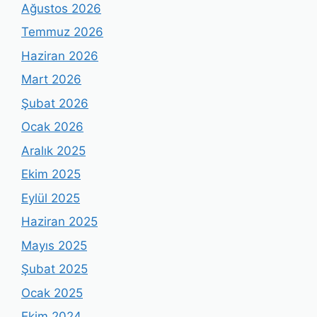
Ağustos 2026
Temmuz 2026
Haziran 2026
Mart 2026
Şubat 2026
Ocak 2026
Aralık 2025
Ekim 2025
Eylül 2025
Haziran 2025
Mayıs 2025
Şubat 2025
Ocak 2025
Ekim 2024