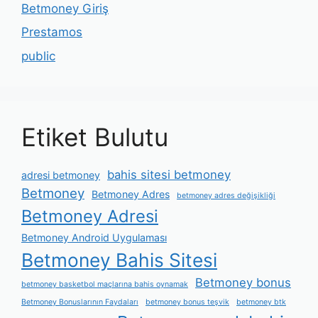
Betmoney Giriş
Prestamos
public
Etiket Bulutu
bahis sitesi betmoney
adresi betmoney
Betmoney
Betmoney Adres
betmoney adres değişikliği
Betmoney Adresi
Betmoney Android Uygulaması
Betmoney Bahis Sitesi
Betmoney bonus
betmoney basketbol maçlarına bahis oynamak
Betmoney Bonuslarının Faydaları
betmoney bonus teşvik
betmoney btk