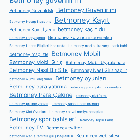
Betmoney güvenilir mi
Betmoney Güvenlir mi
Betmoney Güvenli Mi
Betmoney Kayıt
Betmoney Hesap Kapatma
betmoney kaç oldu
Betmoney Kayıt İşlemi
Betmoney kullanıcı incelemeleri
betmoney kaç yaşında
Betmoney Lisans Bilgileri Hakkında
betmoney markalı kazançlı canlı bahis
Betmoney Mobil
betmoney maç izle
Betmoney Mobil Giriş
Betmoney Mobil Uygulaması
Betmoney Nasıl Bir Site
Betmoney Nasıl Giriş Yapılır
Betmoney oyunları
betmoney olumlu eleştiriler
Betmoney para yatırma
betmoney para yatırma sorunları
Betmoney Para Çekme
betmoney platformu
betmoney promosyonları
betmoney sanal bahis oranları
Betmoney Slot Oyunları
betmoney sosyal medya hesapları
Betmoney spor bahisleri
Betmoney Toplu Bahis
Betmoney TV
Betmoney twitter
Betmoney web sitesi
betmoney web sitemizin giriş bağlantısı