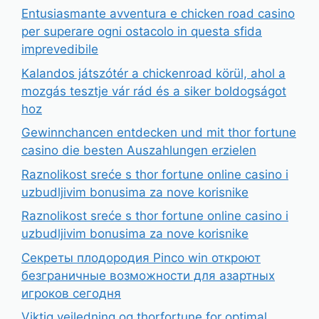
Entusiasmante avventura e chicken road casino
per superare ogni ostacolo in questa sfida
imprevedibile
Kalandos játszótér a chickenroad körül, ahol a
mozgás tesztje vár rád és a siker boldogságot
hoz
Gewinnchancen entdecken und mit thor fortune
casino die besten Auszahlungen erzielen
Raznolikost sreće s thor fortune online casino i
uzbudljivim bonusima za nove korisnike
Raznolikost sreće s thor fortune online casino i
uzbudljivim bonusima za nove korisnike
Секреты плодородия Pinco win откроют
безграничные возможности для азартных
игроков сегодня
Viktig veiledning og thorfortune for optimal