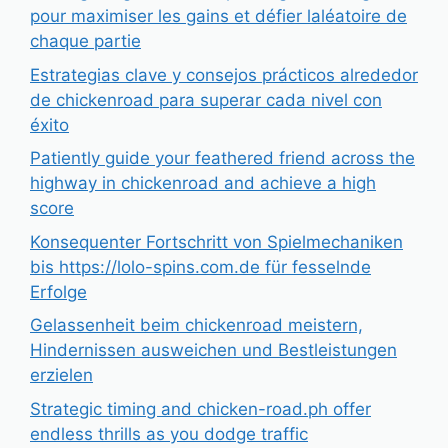
pour maximiser les gains et défier laléatoire de
chaque partie
Estrategias clave y consejos prácticos alrededor
de chickenroad para superar cada nivel con
éxito
Patiently guide your feathered friend across the
highway in chickenroad and achieve a high
score
Konsequenter Fortschritt von Spielmechaniken
bis https://lolo-spins.com.de für fesselnde
Erfolge
Gelassenheit beim chickenroad meistern,
Hindernissen ausweichen und Bestleistungen
erzielen
Strategic timing and chicken-road.ph offer
endless thrills as you dodge traffic