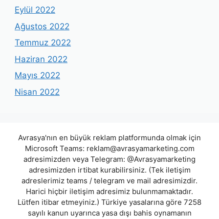
Eylül 2022
Ağustos 2022
Temmuz 2022
Haziran 2022
Mayıs 2022
Nisan 2022
Avrasya'nın en büyük reklam platformunda olmak için
Microsoft Teams:
reklam@avrasyamarketing.com
adresimizden veya Telegram: @Avrasyamarketing
adresimizden irtibat kurabilirsiniz. (Tek iletişim
adreslerimiz teams / telegram ve mail adresimizdir.
Harici hiçbir iletişim adresimiz bulunmamaktadır.
Lütfen itibar etmeyiniz.) Türkiye yasalarına göre 7258
sayılı kanun uyarınca yasa dışı bahis oynamanın