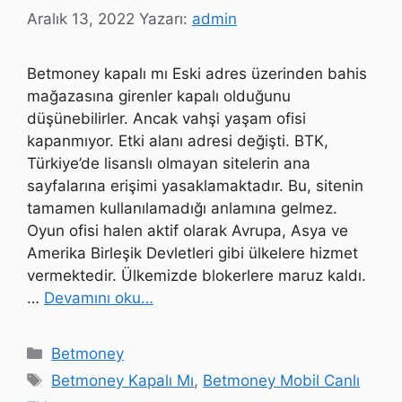
Aralık 13, 2022
Yazarı:
admin
Betmoney kapalı mı Eski adres üzerinden bahis
mağazasına girenler kapalı olduğunu
düşünebilirler. Ancak vahşi yaşam ofisi
kapanmıyor. Etki alanı adresi değişti. BTK,
Türkiye’de lisanslı olmayan sitelerin ana
sayfalarına erişimi yasaklamaktadır. Bu, sitenin
tamamen kullanılamadığı anlamına gelmez.
Oyun ofisi halen aktif olarak Avrupa, Asya ve
Amerika Birleşik Devletleri gibi ülkelere hizmet
vermektedir. Ülkemizde blokerlere maruz kaldı.
…
Devamını oku…
Kategoriler
Betmoney
Etiketler
Betmoney Kapalı Mı
,
Betmoney Mobil Canlı