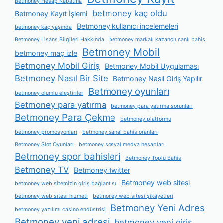
Betmoney Hesap Kapatma
betmoney kaç oldu
Betmoney Kayıt İşlemi
Betmoney kullanıcı incelemeleri
betmoney kaç yaşında
Betmoney Lisans Bilgileri Hakkında
betmoney markalı kazançlı canlı bahis
Betmoney Mobil
betmoney maç izle
Betmoney Mobil Giriş
Betmoney Mobil Uygulaması
Betmoney Nasıl Bir Site
Betmoney Nasıl Giriş Yapılır
Betmoney oyunları
betmoney olumlu eleştiriler
Betmoney para yatırma
betmoney para yatırma sorunları
Betmoney Para Çekme
betmoney platformu
betmoney promosyonları
betmoney sanal bahis oranları
Betmoney Slot Oyunları
betmoney sosyal medya hesapları
Betmoney spor bahisleri
Betmoney Toplu Bahis
Betmoney TV
Betmoney twitter
Betmoney web sitesi
betmoney web sitemizin giriş bağlantısı
betmoney web sitesi hizmeti
betmoney web sitesi şikâyetleri
Betmoney Yeni Adres
betmoney yazılımı casino endüstrisi
Betmoney yeni adresi
betmoney yeni giris