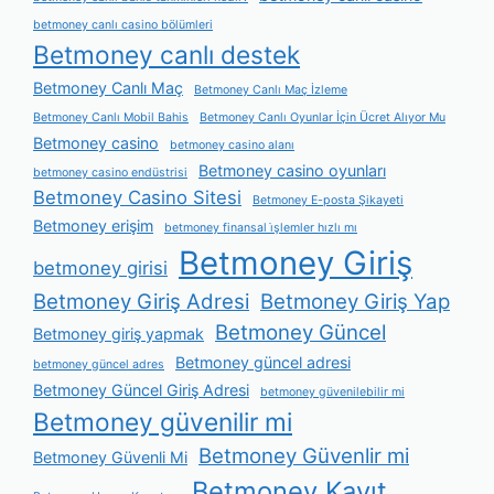
betmoney canlı casino bölümleri
Betmoney canlı destek
Betmoney Canlı Maç
Betmoney Canlı Maç İzleme
Betmoney Canlı Mobil Bahis
Betmoney Canlı Oyunlar İçin Ücret Alıyor Mu
Betmoney casino
betmoney casino alanı
Betmoney casino oyunları
betmoney casino endüstrisi
Betmoney Casino Sitesi
Betmoney E-posta Şikayeti
Betmoney erişim
betmoney finansal i̇şlemler hızlı mı
Betmoney Giriş
betmoney girisi
Betmoney Giriş Adresi
Betmoney Giriş Yap
Betmoney Güncel
Betmoney giriş yapmak
Betmoney güncel adresi
betmoney güncel adres
Betmoney Güncel Giriş Adresi
betmoney güvenilebilir mi
Betmoney güvenilir mi
Betmoney Güvenlir mi
Betmoney Güvenli Mi
Betmoney Kayıt