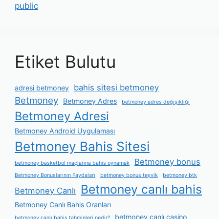
public
Etiket Bulutu
bahis sitesi betmoney
adresi betmoney
Betmoney
Betmoney Adres
betmoney adres değişikliği
Betmoney Adresi
Betmoney Android Uygulaması
Betmoney Bahis Sitesi
Betmoney bonus
betmoney basketbol maçlarına bahis oynamak
Betmoney Bonuslarının Faydaları
betmoney bonus teşvik
betmoney btk
Betmoney canlı bahis
Betmoney Canlı
Betmoney Canlı Bahis Oranları
betmoney canlı casino
betmoney canlı bahis tahminleri nedir?