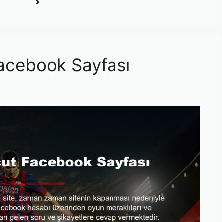
acebook Sayfası