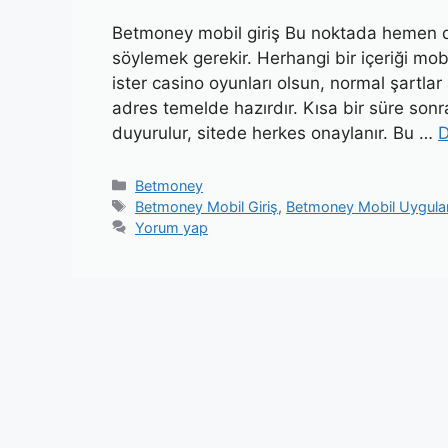
Betmoney mobil giriş Bu noktada hemen dikk
söylemek gerekir. Herhangi bir içeriği mobil
ister casino oyunları olsun, normal şartla
adres temelde hazırdır. Kısa bir süre sonr
duyurulur, sitede herkes onaylanır. Bu …
D
Kategoriler
Betmoney
Etiketler
Betmoney Mobil Giriş
,
Betmoney Mobil Uygulam
Yorum yap