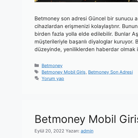
Betmoney son adresi Güncel bir sunucu a
cihazlardan erişmenizi kolaylaştırır. Bunun 
birden fazla yolla elde edilebilir. Bunlar 
müşterileriyle başarılı diyaloglar kuruyor. Bu
düzeyinde, yeniliklerden haberdar olmak i
Kategoriler
Betmoney
Etiketler
Betmoney Mobil Giriş
,
Betmoney Son Adresi
Yorum yap
Betmoney Mobil Giri
Eylül 20, 2022
Yazarı:
admin