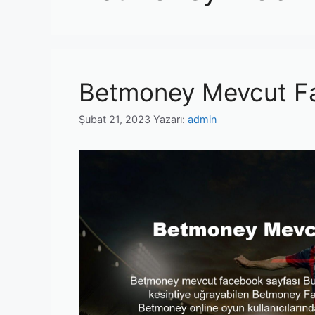
Betmoney Mevcut F
Şubat 21, 2023
Yazarı:
admin