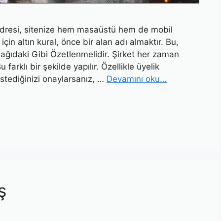
dresi, sitenize hem masaüstü hem de mobil
için altın kural, önce bir alan adı almaktır. Bu,
Aşağıdaki Gibi Özetlenmelidir. Şirket her zaman
 farklı bir şekilde yapılır. Özellikle üyelik
stediğinizi onaylarsanız, …
Devamını oku…
ş