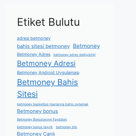
Etiket Bulutu
adresi betmoney
Betmoney
bahis sitesi betmoney
Betmoney Adres
betmoney adres değişikliği
Betmoney Adresi
Betmoney Android Uygulaması
Betmoney Bahis
Sitesi
betmoney basketbol maçlarına bahis oynamak
Betmoney bonus
Betmoney Bonuslarının Faydaları
betmoney bonus teşvik
betmoney btk
Betmoney Canlı