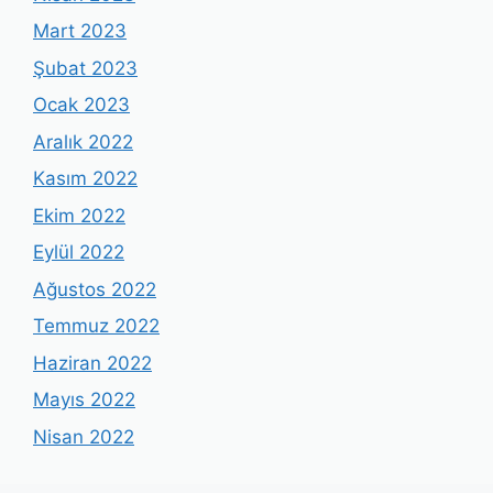
Mart 2023
Şubat 2023
Ocak 2023
Aralık 2022
Kasım 2022
Ekim 2022
Eylül 2022
Ağustos 2022
Temmuz 2022
Haziran 2022
Mayıs 2022
Nisan 2022