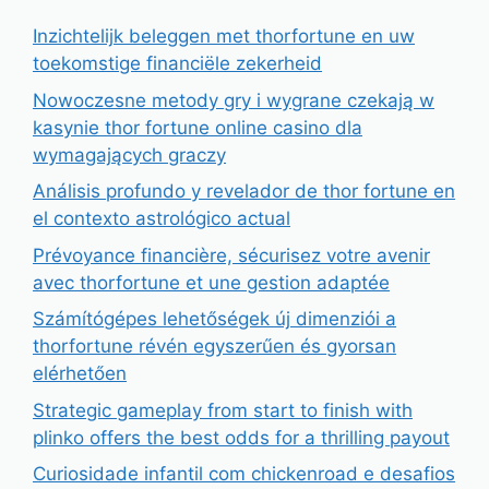
Inzichtelijk beleggen met thorfortune en uw
toekomstige financiële zekerheid
Nowoczesne metody gry i wygrane czekają w
kasynie thor fortune online casino dla
wymagających graczy
Análisis profundo y revelador de thor fortune en
el contexto astrológico actual
Prévoyance financière, sécurisez votre avenir
avec thorfortune et une gestion adaptée
Számítógépes lehetőségek új dimenziói a
thorfortune révén egyszerűen és gyorsan
elérhetően
Strategic gameplay from start to finish with
plinko offers the best odds for a thrilling payout
Curiosidade infantil com chickenroad e desafios