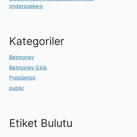
onderzoekers
Kategoriler
Betmoney
Betmoney Giriş
Prestamos
public
Etiket Bulutu