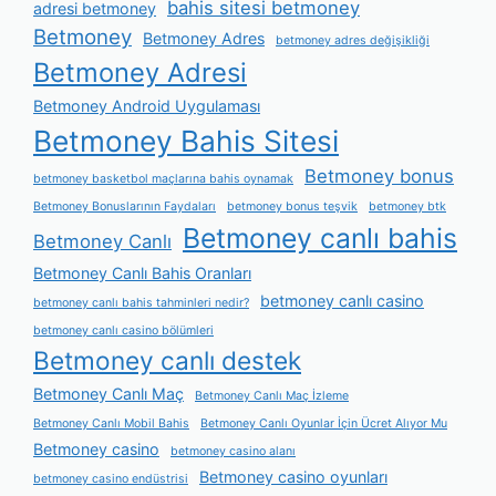
bahis sitesi betmoney
adresi betmoney
Betmoney
Betmoney Adres
betmoney adres değişikliği
Betmoney Adresi
Betmoney Android Uygulaması
Betmoney Bahis Sitesi
Betmoney bonus
betmoney basketbol maçlarına bahis oynamak
Betmoney Bonuslarının Faydaları
betmoney bonus teşvik
betmoney btk
Betmoney canlı bahis
Betmoney Canlı
Betmoney Canlı Bahis Oranları
betmoney canlı casino
betmoney canlı bahis tahminleri nedir?
betmoney canlı casino bölümleri
Betmoney canlı destek
Betmoney Canlı Maç
Betmoney Canlı Maç İzleme
Betmoney Canlı Mobil Bahis
Betmoney Canlı Oyunlar İçin Ücret Alıyor Mu
Betmoney casino
betmoney casino alanı
Betmoney casino oyunları
betmoney casino endüstrisi