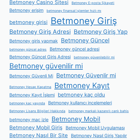
Betmoney Casino Sitesi
Betmoney E-posta Şikayeti
Betmoney erişim
betmoney finansal i̇şlemler hızlı mı
Betmoney Giriş
betmoney girisi
Betmoney Giriş Adresi
Betmoney Giriş Yap
Betmoney Güncel
Betmoney giriş yapmak
Betmoney güncel adresi
betmoney güncel adres
Betmoney Güncel Giriş Adresi
betmoney güvenilebilir mi
Betmoney güvenilir mi
Betmoney Güvenlir mi
Betmoney Güvenli Mi
Betmoney Kayıt
Betmoney Hesap Kapatma
betmoney kaç oldu
Betmoney Kayıt İşlemi
Betmoney kullanıcı incelemeleri
betmoney kaç yaşında
Betmoney Lisans Bilgileri Hakkında
betmoney markalı kazançlı canlı bahis
Betmoney Mobil
betmoney maç izle
Betmoney Mobil Giriş
Betmoney Mobil Uygulaması
Betmoney Nasıl Bir Site
Betmoney Nasıl Giriş Yapılır