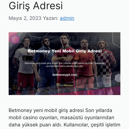
Giriş Adresi
Mayıs 2, 2023
Yazarı:
admin
Betmoney yeni mobil giriş adresi Son yıllarda
mobil casino oyunları, masaüstü oyunlarından
daha yüksek puan aldı. Kullanıcılar, çeşitli işletim