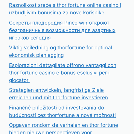
Raznolikost sreće s thor fortune online casino i
uzbudljivim bonusima za nove korisnike
Секреты плодородия Pinco win откроют
безграничные возможности для азартных
игроков сегодня
Viktig veiledning og thorfortune for optimal
økonomisk planlegging
Esplorazioni dettagliate offrono vantaggi con
thor fortune casino e bonus esclusivi per i
giocatori
Strategien entwickeln, langfristige Ziele
erreichen und mit thorfortune investieren
Finančné príležitosti od investovania do
budúcnosti cez thorfortune a nové možnosti
Opgaven rondom de verhalen en thor fortune
bieden nieuwe perspectieven voor