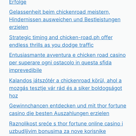
Erfolge
Gelassenheit beim chickenroad meistern,
Hindernissen ausweichen und Bestleistungen
erzielen
Strategic timing and chicken-road.ph offer
endless thrills as you dodge traffic
Entusiasmante avventura e chicken road casino
per superare ogni ostacolo in questa sfida
imprevedibile
Kalandos játszótér a chickenroad körül, ahol a
mozgás tesztje vár rád és a siker boldogságot
hoz
Gewinnchancen entdecken und mit thor fortune
casino die besten Auszahlungen erzielen
Raznolikost sreće s thor fortune online casino i
uzbudljivim bonusima za nove korisnike