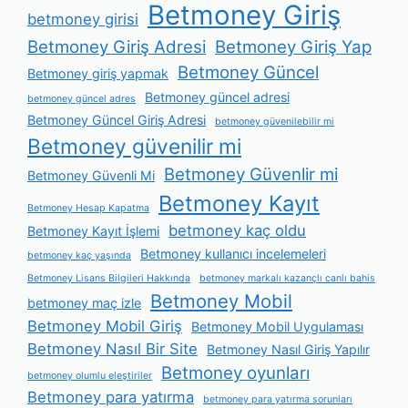
Betmoney Giriş
betmoney girisi
Betmoney Giriş Adresi
Betmoney Giriş Yap
Betmoney Güncel
Betmoney giriş yapmak
Betmoney güncel adresi
betmoney güncel adres
Betmoney Güncel Giriş Adresi
betmoney güvenilebilir mi
Betmoney güvenilir mi
Betmoney Güvenlir mi
Betmoney Güvenli Mi
Betmoney Kayıt
Betmoney Hesap Kapatma
betmoney kaç oldu
Betmoney Kayıt İşlemi
Betmoney kullanıcı incelemeleri
betmoney kaç yaşında
Betmoney Lisans Bilgileri Hakkında
betmoney markalı kazançlı canlı bahis
Betmoney Mobil
betmoney maç izle
Betmoney Mobil Giriş
Betmoney Mobil Uygulaması
Betmoney Nasıl Bir Site
Betmoney Nasıl Giriş Yapılır
Betmoney oyunları
betmoney olumlu eleştiriler
Betmoney para yatırma
betmoney para yatırma sorunları