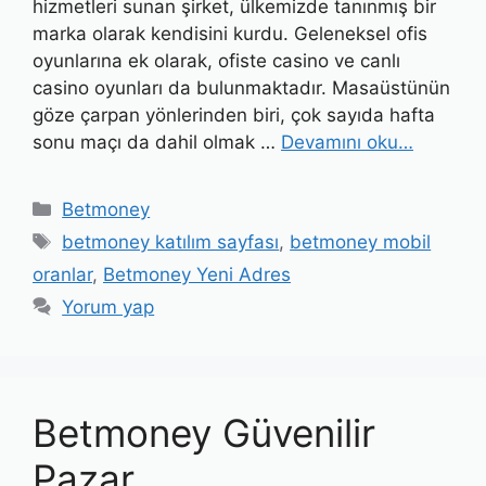
hizmetleri sunan şirket, ülkemizde tanınmış bir
marka olarak kendisini kurdu. Geleneksel ofis
oyunlarına ek olarak, ofiste casino ve canlı
casino oyunları da bulunmaktadır. Masaüstünün
göze çarpan yönlerinden biri, çok sayıda hafta
sonu maçı da dahil olmak …
Devamını oku…
Kategoriler
Betmoney
Etiketler
betmoney katılım sayfası
,
betmoney mobil
oranlar
,
Betmoney Yeni Adres
Yorum yap
Betmoney Güvenilir
Pazar