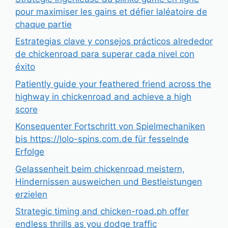
pour maximiser les gains et défier laléatoire de
chaque partie
Estrategias clave y consejos prácticos alrededor
de chickenroad para superar cada nivel con
éxito
Patiently guide your feathered friend across the
highway in chickenroad and achieve a high
score
Konsequenter Fortschritt von Spielmechaniken
bis https://lolo-spins.com.de für fesselnde
Erfolge
Gelassenheit beim chickenroad meistern,
Hindernissen ausweichen und Bestleistungen
erzielen
Strategic timing and chicken-road.ph offer
endless thrills as you dodge traffic