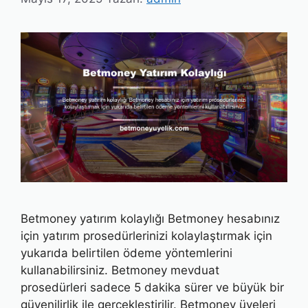
Betmoney yatırım kolaylığı Betmoney hesabınız
için yatırım prosedürlerinizi kolaylaştırmak için
yukarıda belirtilen ödeme yöntemlerini
kullanabilirsiniz. Betmoney mevduat
prosedürleri sadece 5 dakika sürer ve büyük bir
güvenilirlik ile gerçekleştirilir. Betmoney üyeleri