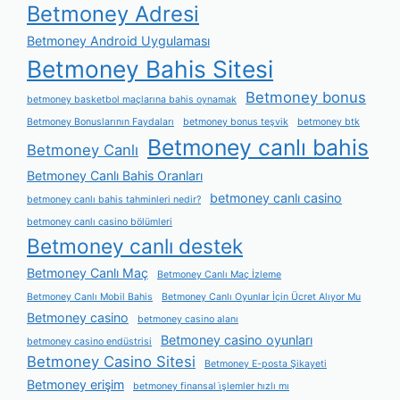
Betmoney Adresi
Betmoney Android Uygulaması
Betmoney Bahis Sitesi
Betmoney bonus
betmoney basketbol maçlarına bahis oynamak
Betmoney Bonuslarının Faydaları
betmoney bonus teşvik
betmoney btk
Betmoney canlı bahis
Betmoney Canlı
Betmoney Canlı Bahis Oranları
betmoney canlı casino
betmoney canlı bahis tahminleri nedir?
betmoney canlı casino bölümleri
Betmoney canlı destek
Betmoney Canlı Maç
Betmoney Canlı Maç İzleme
Betmoney Canlı Mobil Bahis
Betmoney Canlı Oyunlar İçin Ücret Alıyor Mu
Betmoney casino
betmoney casino alanı
Betmoney casino oyunları
betmoney casino endüstrisi
Betmoney Casino Sitesi
Betmoney E-posta Şikayeti
Betmoney erişim
betmoney finansal i̇şlemler hızlı mı