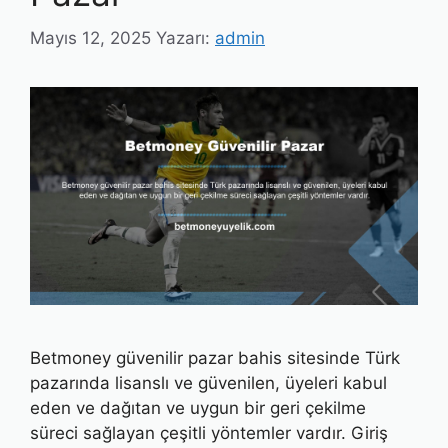
Mayıs 12, 2025
Yazarı:
admin
Betmoney güvenilir pazar bahis sitesinde Türk
pazarında lisanslı ve güvenilen, üyeleri kabul
eden ve dağıtan ve uygun bir geri çekilme
süreci sağlayan çeşitli yöntemler vardır. Giriş