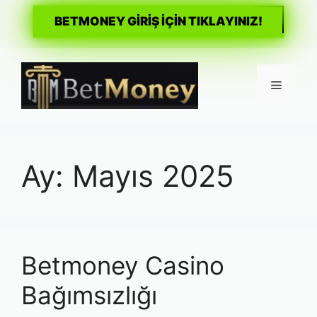
BETMONEY GİRİŞ İÇİN TIKLAYINIZ!
İçeriğe
atla
Menü
Ay:
Mayıs 2025
Betmoney Casino
Bağımsızlığı