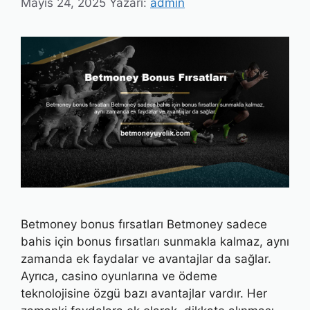
Mayıs 24, 2025
Yazarı:
admin
Betmoney bonus fırsatları Betmoney sadece
bahis için bonus fırsatları sunmakla kalmaz, aynı
zamanda ek faydalar ve avantajlar da sağlar.
Ayrıca, casino oyunlarına ve ödeme
teknolojisine özgü bazı avantajlar vardır. Her