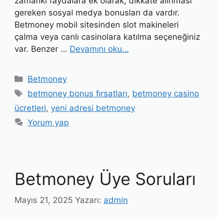
zamanki faydalara ek olarak, dikkate alınması
gereken sosyal medya bonusları da vardır.
Betmoney mobil sitesinden slot makineleri
çalma veya canlı casinolara katılma seçeneğiniz
var. Benzer …
Devamını oku…
Kategoriler
Betmoney
Etiketler
betmoney bonus fırsatları
,
betmoney casino
ücretleri
,
yeni adresi betmoney
Yorum yap
Betmoney Üye Soruları
Mayıs 21, 2025
Yazarı:
admin