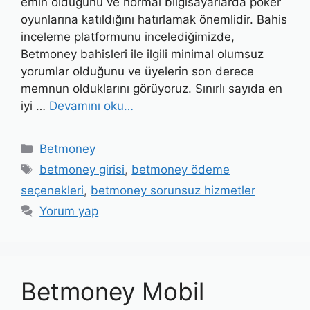
emin olduğunu ve normal bilgisayarlarda poker
oyunlarına katıldığını hatırlamak önemlidir. Bahis
inceleme platformunu incelediğimizde,
Betmoney bahisleri ile ilgili minimal olumsuz
yorumlar olduğunu ve üyelerin son derece
memnun olduklarını görüyoruz. Sınırlı sayıda en
iyi …
Devamını oku…
Kategoriler
Betmoney
Etiketler
betmoney girisi
,
betmoney ödeme
seçenekleri
,
betmoney sorunsuz hizmetler
Yorum yap
Betmoney Mobil