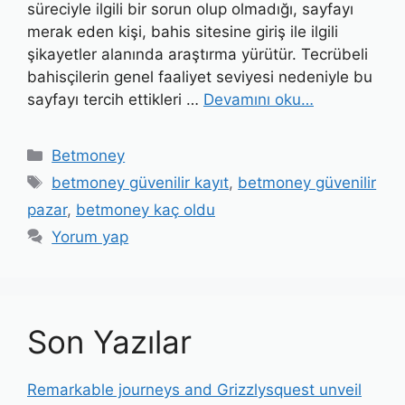
süreciyle ilgili bir sorun olup olmadığı, sayfayı
merak eden kişi, bahis sitesine giriş ile ilgili
şikayetler alanında araştırma yürütür. Tecrübeli
bahisçilerin genel faaliyet seviyesi nedeniyle bu
sayfayı tercih ettikleri …
Devamını oku…
Kategoriler
Betmoney
Etiketler
betmoney güvenilir kayıt
,
betmoney güvenilir
pazar
,
betmoney kaç oldu
Yorum yap
Son Yazılar
Remarkable journeys and Grizzlysquest unveil