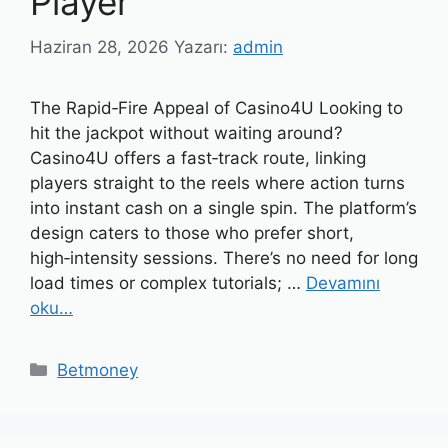
Player
Haziran 28, 2026
Yazarı:
admin
The Rapid‑Fire Appeal of Casino4U Looking to
hit the jackpot without waiting around?
Casino4U offers a fast‑track route, linking
players straight to the reels where action turns
into instant cash on a single spin. The platform’s
design caters to those who prefer short,
high‑intensity sessions. There’s no need for long
load times or complex tutorials; …
Devamını
oku…
Kategoriler
Betmoney