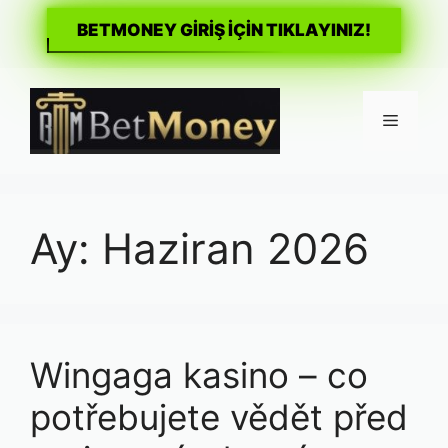
BETMONEY GİRİŞ İÇİN TIKLAYINIZ!
İçeriğe
atla
Menü
Ay:
Haziran 2026
Wingaga kasino – co
potřebujete vědět před