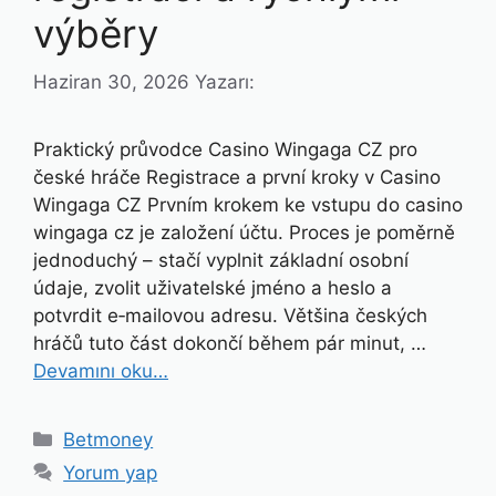
výběry
Haziran 30, 2026
Yazarı:
Praktický průvodce Casino Wingaga CZ pro
české hráče Registrace a první kroky v Casino
Wingaga CZ Prvním krokem ke vstupu do casino
wingaga cz je založení účtu. Proces je poměrně
jednoduchý – stačí vyplnit základní osobní
údaje, zvolit uživatelské jméno a heslo a
potvrdit e‑mailovou adresu. Většina českých
hráčů tuto část dokončí během pár minut, …
Devamını oku…
Kategoriler
Betmoney
Yorum yap