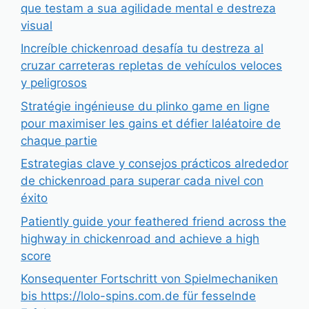
que testam a sua agilidade mental e destreza
visual
Increíble chickenroad desafía tu destreza al
cruzar carreteras repletas de vehículos veloces
y peligrosos
Stratégie ingénieuse du plinko game en ligne
pour maximiser les gains et défier laléatoire de
chaque partie
Estrategias clave y consejos prácticos alrededor
de chickenroad para superar cada nivel con
éxito
Patiently guide your feathered friend across the
highway in chickenroad and achieve a high
score
Konsequenter Fortschritt von Spielmechaniken
bis https://lolo-spins.com.de für fesselnde