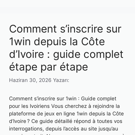
Comment s’inscrire sur
1win depuis la Côte
d’Ivoire : guide complet
étape par étape
Haziran 30, 2026
Yazarı:
Comment s’inscrire sur 1win : Guide complet
pour les Ivoiriens Vous cherchez à rejoindre la
plateforme de jeux en ligne 1win depuis la Côte
d’Ivoire ? Ce guide détaillé répond à toutes vos
interrogations, depuis l’accès au site jusqu’au