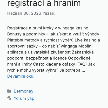
registrací a hraním
Haziran 30, 2026
Yazarı:
Registrace a první kroky v wingaga kasino
Bonusy a podmínky – jak získat a využít výhody
Platební metody a rychlost výběrů Live kasino a
sportovní sázky – co nabízí wingaga Mobilní
aplikace a uživatelská zkušenost Zákaznická
podpora, bezpečnost a licence Odpovědné
hraní a limity Často kladené otázky (FAQ) Jak
rychle mohu vybrat výhru? Je potřeba …
Devamını oku…
Kategoriler
Betmoney
Yorum yap