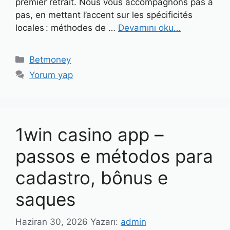
premier retrait. Nous vous accompagnons pas à
pas, en mettant l’accent sur les spécificités
locales : méthodes de …
Devamını oku…
Kategoriler
Betmoney
Yorum yap
1win casino app –
passos e métodos para
cadastro, bônus e
saques
Haziran 30, 2026
Yazarı:
admin