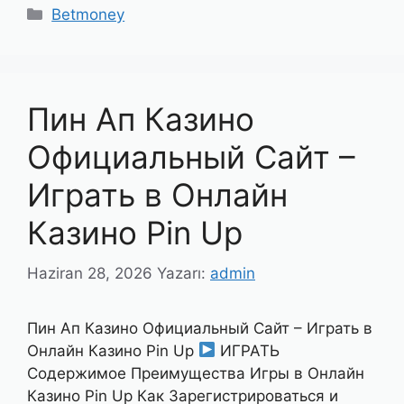
Kategoriler
Betmoney
Пин Ап Казино
Официальный Сайт –
Играть в Онлайн
Казино Pin Up
Haziran 28, 2026
Yazarı:
admin
Пин Ап Казино Официальный Сайт – Играть в
Онлайн Казино Pin Up
ИГРАТЬ
Содержимое Преимущества Игры в Онлайн
Казино Pin Up Как Зарегистрироваться и