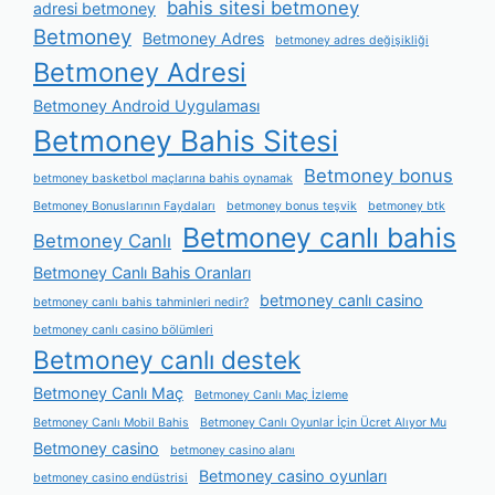
bahis sitesi betmoney
adresi betmoney
Betmoney
Betmoney Adres
betmoney adres değişikliği
Betmoney Adresi
Betmoney Android Uygulaması
Betmoney Bahis Sitesi
Betmoney bonus
betmoney basketbol maçlarına bahis oynamak
Betmoney Bonuslarının Faydaları
betmoney bonus teşvik
betmoney btk
Betmoney canlı bahis
Betmoney Canlı
Betmoney Canlı Bahis Oranları
betmoney canlı casino
betmoney canlı bahis tahminleri nedir?
betmoney canlı casino bölümleri
Betmoney canlı destek
Betmoney Canlı Maç
Betmoney Canlı Maç İzleme
Betmoney Canlı Mobil Bahis
Betmoney Canlı Oyunlar İçin Ücret Alıyor Mu
Betmoney casino
betmoney casino alanı
Betmoney casino oyunları
betmoney casino endüstrisi