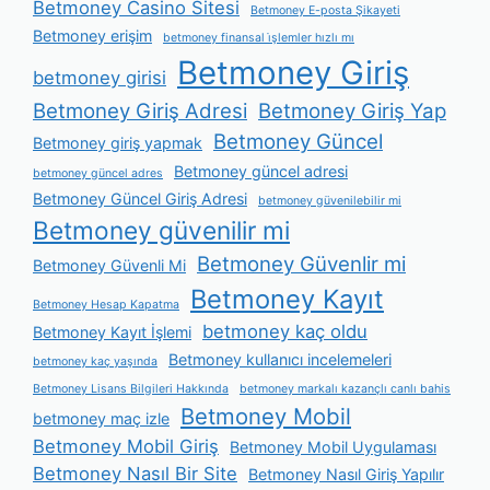
Betmoney Casino Sitesi
Betmoney E-posta Şikayeti
Betmoney erişim
betmoney finansal i̇şlemler hızlı mı
Betmoney Giriş
betmoney girisi
Betmoney Giriş Adresi
Betmoney Giriş Yap
Betmoney Güncel
Betmoney giriş yapmak
Betmoney güncel adresi
betmoney güncel adres
Betmoney Güncel Giriş Adresi
betmoney güvenilebilir mi
Betmoney güvenilir mi
Betmoney Güvenlir mi
Betmoney Güvenli Mi
Betmoney Kayıt
Betmoney Hesap Kapatma
betmoney kaç oldu
Betmoney Kayıt İşlemi
Betmoney kullanıcı incelemeleri
betmoney kaç yaşında
Betmoney Lisans Bilgileri Hakkında
betmoney markalı kazançlı canlı bahis
Betmoney Mobil
betmoney maç izle
Betmoney Mobil Giriş
Betmoney Mobil Uygulaması
Betmoney Nasıl Bir Site
Betmoney Nasıl Giriş Yapılır