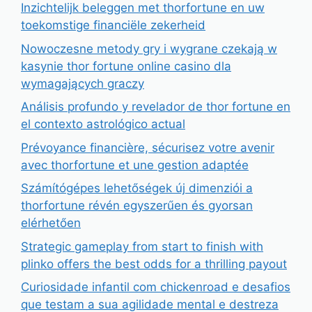
Inzichtelijk beleggen met thorfortune en uw
toekomstige financiële zekerheid
Nowoczesne metody gry i wygrane czekają w
kasynie thor fortune online casino dla
wymagających graczy
Análisis profundo y revelador de thor fortune en
el contexto astrológico actual
Prévoyance financière, sécurisez votre avenir
avec thorfortune et une gestion adaptée
Számítógépes lehetőségek új dimenziói a
thorfortune révén egyszerűen és gyorsan
elérhetően
Strategic gameplay from start to finish with
plinko offers the best odds for a thrilling payout
Curiosidade infantil com chickenroad e desafios
que testam a sua agilidade mental e destreza