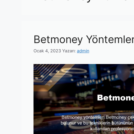
Betmoney Yöntemler
Ocak 4, 2023
Yazarı:
admin