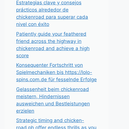
Estrategias clave y consejos
prácticos alrededor de
chickenroad para superar cada
nivel con éxito
Patiently guide your feathered
friend across the highway in
chickenroad and achieve a high
score
Konsequenter Fortschritt von
Spielmechaniken bis https://lolo-
spins.com.de für fesselnde Erfolge
Gelassenheit beim chickenroad
meistern, Hindernissen
ausweichen und Bestleistungen
erzielen
Strategic timing and chicken-
road.ph offer endless thrills as you