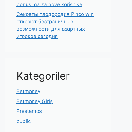
bonusima za nove korisnike
Секреты плодородия Pinco win
откроют безграничные
возможности для азартных
игроков сегодня
Kategoriler
Betmoney
Betmoney Giriş
Prestamos
public