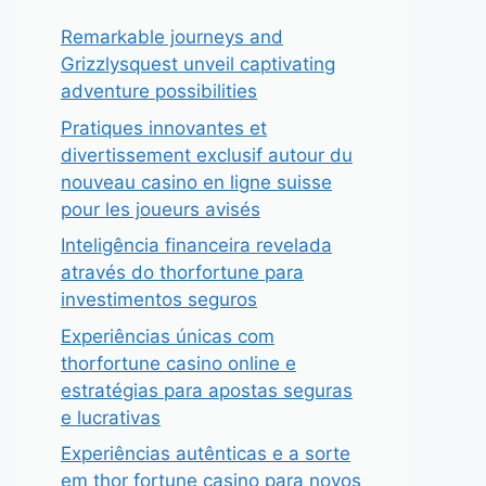
Remarkable journeys and
Grizzlysquest unveil captivating
adventure possibilities
Pratiques innovantes et
divertissement exclusif autour du
nouveau casino en ligne suisse
pour les joueurs avisés
Inteligência financeira revelada
através do thorfortune para
investimentos seguros
Experiências únicas com
thorfortune casino online e
estratégias para apostas seguras
e lucrativas
Experiências autênticas e a sorte
em thor fortune casino para novos