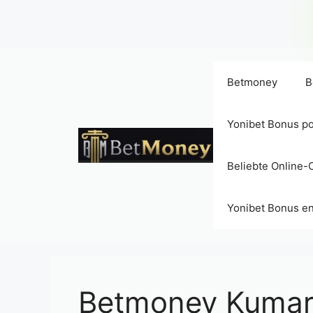
İçeriğe
atla
Betmoney
B
Yonibet Bonus po
Beliebte Online-
Yonibet Bonus en
Betmoney Kumar 