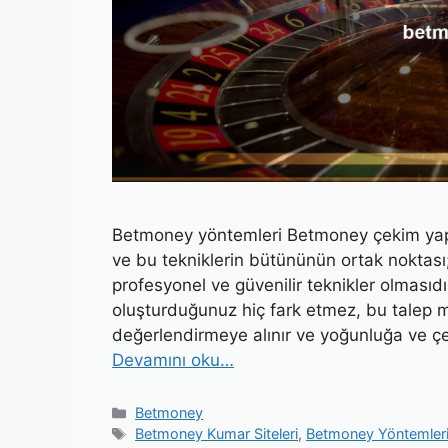
Betmoney yöntemleri Betmoney çekim yapa
ve bu tekniklerin bütününün ortak noktası;
profesyonel ve güvenilir teknikler olması
oluşturduğunuz hiç fark etmez, bu talep 
değerlendirmeye alınır ve yoğunluğa ve ç
Devamını oku…
Kategoriler
Betmoney
Etiketler
Betmoney Kumar Siteleri
,
Betmoney Yöntemler