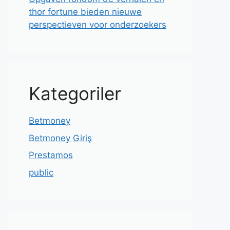
thor fortune bieden nieuwe
perspectieven voor onderzoekers
Kategoriler
Betmoney
Betmoney Giriş
Prestamos
public