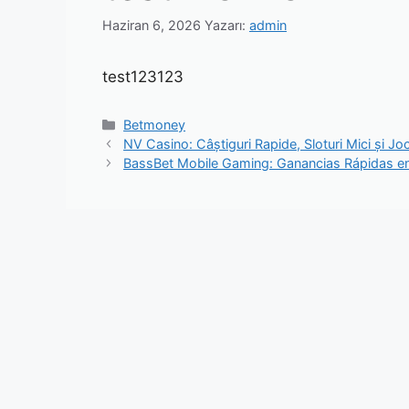
Haziran 6, 2026
Yazarı:
admin
test123123
Kategoriler
Betmoney
Yazı
NV Casino: Câștiguri Rapide, Sloturi Mici și J
dolaşımı
BassBet Mobile Gaming: Ganancias Rápidas e