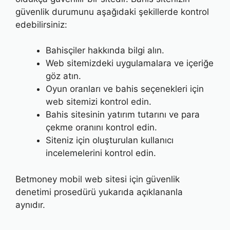
güvenlik durumunu aşağıdaki şekillerde kontrol
edebilirsiniz:
Bahisçiler hakkında bilgi alın.
Web sitemizdeki uygulamalara ve içeriğe
göz atın.
Oyun oranları ve bahis seçenekleri için
web sitemizi kontrol edin.
Bahis sitesinin yatırım tutarını ve para
çekme oranını kontrol edin.
Siteniz için oluşturulan kullanıcı
incelemelerini kontrol edin.
Betmoney mobil web sitesi için güvenlik
denetimi prosedürü yukarıda açıklananla
aynıdır.