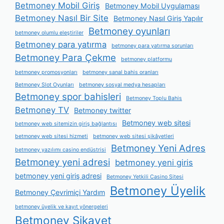
Betmoney Mobil Giriş
Betmoney Mobil Uygulaması
Betmoney Nasıl Bir Site
Betmoney Nasıl Giriş Yapılır
Betmoney oyunları
betmoney olumlu eleştiriler
Betmoney para yatırma
betmoney para yatırma sorunları
Betmoney Para Çekme
betmoney platformu
betmoney promosyonları
betmoney sanal bahis oranları
Betmoney Slot Oyunları
betmoney sosyal medya hesapları
Betmoney spor bahisleri
Betmoney Toplu Bahis
Betmoney TV
Betmoney twitter
Betmoney web sitesi
betmoney web sitemizin giriş bağlantısı
betmoney web sitesi hizmeti
betmoney web sitesi şikâyetleri
Betmoney Yeni Adres
betmoney yazılımı casino endüstrisi
Betmoney yeni adresi
betmoney yeni giris
betmoney yeni giriş adresi
Betmoney Yetkili Casino Sitesi
Betmoney Üyelik
Betmoney Çevrimiçi Yardım
betmoney üyelik ve kayıt yönergeleri
Betmoney Şikayet