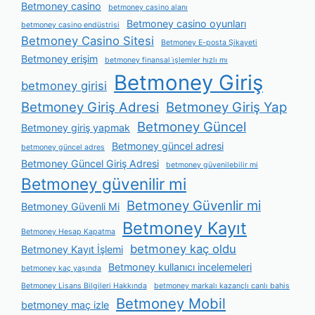
Betmoney casino
betmoney casino alanı
Betmoney casino oyunları
betmoney casino endüstrisi
Betmoney Casino Sitesi
Betmoney E-posta Şikayeti
Betmoney erişim
betmoney finansal i̇şlemler hızlı mı
Betmoney Giriş
betmoney girisi
Betmoney Giriş Adresi
Betmoney Giriş Yap
Betmoney Güncel
Betmoney giriş yapmak
Betmoney güncel adresi
betmoney güncel adres
Betmoney Güncel Giriş Adresi
betmoney güvenilebilir mi
Betmoney güvenilir mi
Betmoney Güvenlir mi
Betmoney Güvenli Mi
Betmoney Kayıt
Betmoney Hesap Kapatma
betmoney kaç oldu
Betmoney Kayıt İşlemi
Betmoney kullanıcı incelemeleri
betmoney kaç yaşında
Betmoney Lisans Bilgileri Hakkında
betmoney markalı kazançlı canlı bahis
Betmoney Mobil
betmoney maç izle