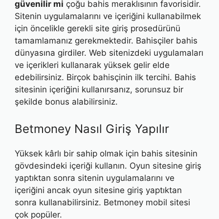
güvenilir mi
çoğu bahis meraklısının favorisidir.
Sitenin uygulamalarını ve içeriğini kullanabilmek
için öncelikle gerekli site giriş prosedürünü
tamamlamanız gerekmektedir. Bahisçiler bahis
dünyasına girdiler. Web sitenizdeki uygulamaları
ve içerikleri kullanarak yüksek gelir elde
edebilirsiniz. Birçok bahisçinin ilk tercihi. Bahis
sitesinin içeriğini kullanırsanız, sorunsuz bir
şekilde bonus alabilirsiniz.
Betmoney Nasıl Giriş Yapılır
Yüksek kârlı bir sahip olmak için bahis sitesinin
gövdesindeki içeriği kullanın. Oyun sitesine giriş
yaptıktan sonra sitenin uygulamalarını ve
içeriğini ancak oyun sitesine giriş yaptıktan
sonra kullanabilirsiniz. Betmoney mobil sitesi
çok popüler.