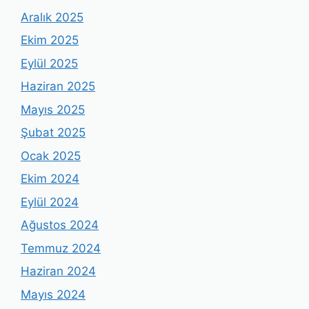
Aralık 2025
Ekim 2025
Eylül 2025
Haziran 2025
Mayıs 2025
Şubat 2025
Ocak 2025
Ekim 2024
Eylül 2024
Ağustos 2024
Temmuz 2024
Haziran 2024
Mayıs 2024