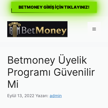
BETMONEY GİRİŞ İÇİN TIKLAYINIZ!
İçeriğe
atla
Menü
Betmoney Üyelik
Programı Güvenilir
Mi
Eylül 13, 2022
Yazarı:
admin