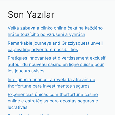
Son Yazılar
Velká zábava a plinko online čeká na každého
hráče toužícího po vzrušení a výhrách
Remarkable journeys and Grizzlysquest unveil
captivating adventure possibilities
Pratiques innovantes et divertissement exclusif
autour du nouveau casino en ligne suisse pour
les joueurs avisés
Inteligência financeira revelada através do
thorfortune para investimentos seguros
Experiências únicas com thorfortune casino
online e estratégias para apostas seguras e
lucrativas