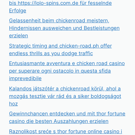
bis https://lolo-spins.com.de für fesselnde
Erfolge
Gelassenheit beim chickenroad meistern,
Hindernissen ausweichen und Bestleistungen
erzielen
Strategic timing and chicken-road.ph offer
endless thrills as you dodge traffic
Entusiasmante avventura e chicken road casino
per superare ogni ostacolo in questa sfida
imprevedibile
Kalandos játszótér a chickenroad körül, ahol a
mozgás tesztje vár rád és a siker boldogságot
hoz
Gewinnchancen entdecken und mit thor fortune
casino die besten Auszahlungen erzielen
Raznolikost sreće s thor fortune online casino i