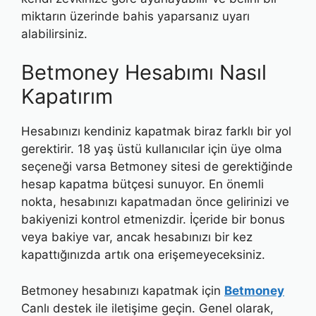
miktarın üzerinde bahis yaparsanız uyarı
alabilirsiniz.
Betmoney Hesabımı Nasıl
Kapatırım
Hesabınızı kendiniz kapatmak biraz farklı bir yol
gerektirir. 18 yaş üstü kullanıcılar için üye olma
seçeneği varsa Betmoney sitesi de gerektiğinde
hesap kapatma bütçesi sunuyor. En önemli
nokta, hesabınızı kapatmadan önce gelirinizi ve
bakiyenizi kontrol etmenizdir. İçeride bir bonus
veya bakiye var, ancak hesabınızı bir kez
kapattığınızda artık ona erişemeyeceksiniz.
Betmoney hesabınızı kapatmak için
Betmoney
Canlı destek ile iletişime geçin. Genel olarak,