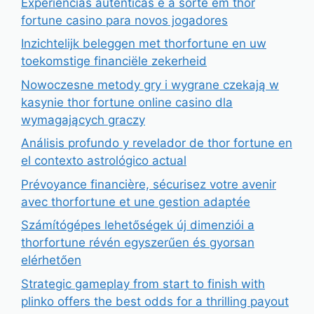
Experiências autênticas e a sorte em thor
fortune casino para novos jogadores
Inzichtelijk beleggen met thorfortune en uw
toekomstige financiële zekerheid
Nowoczesne metody gry i wygrane czekają w
kasynie thor fortune online casino dla
wymagających graczy
Análisis profundo y revelador de thor fortune en
el contexto astrológico actual
Prévoyance financière, sécurisez votre avenir
avec thorfortune et une gestion adaptée
Számítógépes lehetőségek új dimenziói a
thorfortune révén egyszerűen és gyorsan
elérhetően
Strategic gameplay from start to finish with
plinko offers the best odds for a thrilling payout