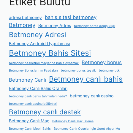
Etiket Bulutu
bahis sitesi betmoney
adresi betmoney
Betmoney
Betmoney Adres
betmoney adres değişikliği
Betmoney Adresi
Betmoney Android Uygulaması
Betmoney Bahis Sitesi
Betmoney bonus
betmoney basketbol maçlarına bahis oynamak
Betmoney Bonuslarının Faydaları
betmoney bonus teşvik
betmoney btk
Betmoney canlı bahis
Betmoney Canlı
Betmoney Canlı Bahis Oranları
betmoney canlı casino
betmoney canlı bahis tahminleri nedir?
betmoney canlı casino bölümleri
Betmoney canlı destek
Betmoney Canlı Maç
Betmoney Canlı Maç İzleme
Betmoney Canlı Mobil Bahis
Betmoney Canlı Oyunlar İçin Ücret Alıyor Mu