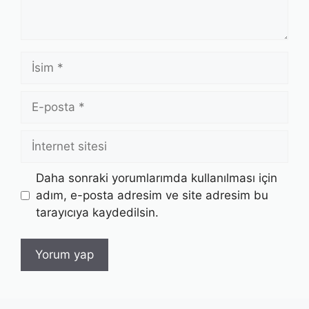
İsim
E-
posta
İnternet
sitesi
Daha sonraki yorumlarımda kullanılması için
adım, e-posta adresim ve site adresim bu
tarayıcıya kaydedilsin.