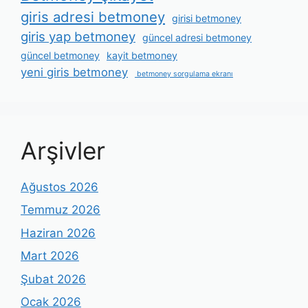
giris adresi betmoney
girisi betmoney
giris yap betmoney
güncel adresi betmoney
güncel betmoney
kayit betmoney
yeni giris betmoney
betmoney sorgulama ekranı
Arşivler
Ağustos 2026
Temmuz 2026
Haziran 2026
Mart 2026
Şubat 2026
Ocak 2026