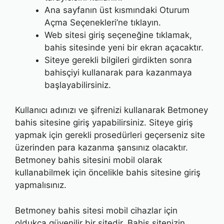
Ana sayfanın üst kısmındaki Oturum
Açma Seçenekleri’ne tıklayın.
Web sitesi giriş seçeneğine tıklamak,
bahis sitesinde yeni bir ekran açacaktır.
Siteye gerekli bilgileri girdikten sonra
bahisçiyi kullanarak para kazanmaya
başlayabilirsiniz.
Kullanıcı adınızı ve şifrenizi kullanarak Betmoney
bahis sitesine giriş yapabilirsiniz. Siteye giriş
yapmak için gerekli prosedürleri geçerseniz site
üzerinden para kazanma şansınız olacaktır.
Betmoney bahis sitesini mobil olarak
kullanabilmek için öncelikle bahis sitesine giriş
yapmalısınız.
Betmoney bahis sitesi mobil cihazlar için
oldukça güvenilir bir sitedir. Bahis sitenizin