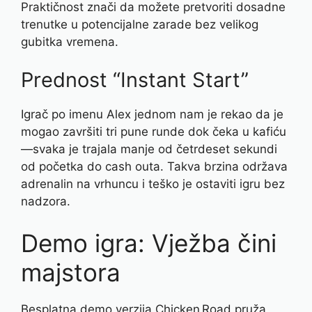
Praktičnost znači da možete pretvoriti dosadne
trenutke u potencijalne zarade bez velikog
gubitka vremena.
Prednost “Instant Start”
Igrač po imenu Alex jednom nam je rekao da je
mogao završiti tri pune runde dok čeka u kafiću
—svaka je trajala manje od četrdeset sekundi
od početka do cash outa. Takva brzina održava
adrenalin na vrhuncu i teško je ostaviti igru bez
nadzora.
Demo igra: Vježba čini
majstora
Besplatna demo verzija Chicken Road pruža