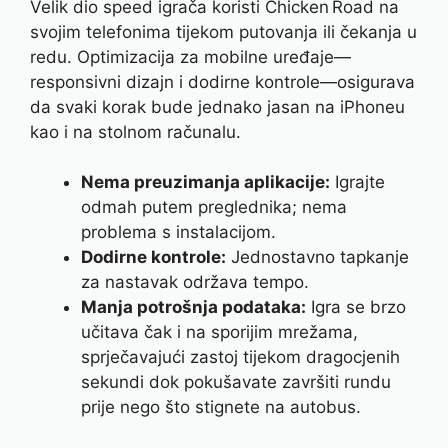
Velik dio speed igrača koristi Chicken Road na
svojim telefonima tijekom putovanja ili čekanja u
redu. Optimizacija za mobilne uređaje—
responsivni dizajn i dodirne kontrole—osigurava
da svaki korak bude jednako jasan na iPhoneu
kao i na stolnom računalu.
Nema preuzimanja aplikacije:
Igrajte
odmah putem preglednika; nema
problema s instalacijom.
Dodirne kontrole:
Jednostavno tapkanje
za nastavak održava tempo.
Manja potrošnja podataka:
Igra se brzo
učitava čak i na sporijim mrežama,
sprječavajući zastoj tijekom dragocjenih
sekundi dok pokušavate završiti rundu
prije nego što stignete na autobus.