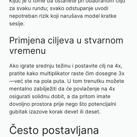
Ključ je u tome da ostanete pri odabranom cilju
za svaku rundu; svako odstupanje uvodi
nepotreban rizik koji narušava model kratke
sesije.
Primjena ciljeva u stvarnom
vremenu
Ako igrate srednju težinu i postavite cilj na 4x,
pratite kako multiplikator raste čim dosegne 3x
—već ste na pola puta. U tom trenutku možete
mentalno zabilježiti da će povlačenje na 4x
osigurati solidnu dobit, a da pritom imate
dovoljno prostora prije nego što potencijalni
gubitak izazove korak devet ili deset.
Često postavljana