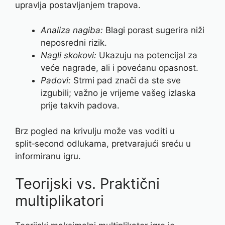
upravlja postavljanjem trapova.
Analiza nagiba:
Blagi porast sugerira niži
neposredni rizik.
Nagli skokovi:
Ukazuju na potencijal za
veće nagrade, ali i povećanu opasnost.
Padovi:
Strmi pad znači da ste sve
izgubili; važno je vrijeme vašeg izlaska
prije takvih padova.
Brz pogled na krivulju može vas voditi u
split‑second odlukama, pretvarajući sreću u
informiranu igru.
Teorijski vs. Praktični
multiplikatori