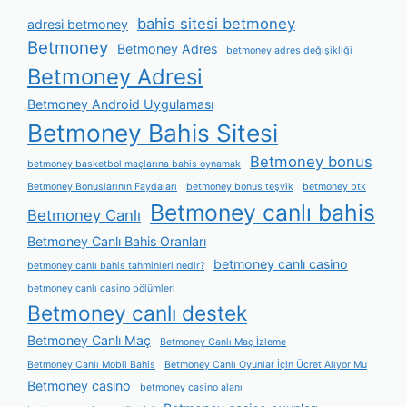
bahis sitesi betmoney
adresi betmoney
Betmoney
Betmoney Adres
betmoney adres değişikliği
Betmoney Adresi
Betmoney Android Uygulaması
Betmoney Bahis Sitesi
Betmoney bonus
betmoney basketbol maçlarına bahis oynamak
Betmoney Bonuslarının Faydaları
betmoney bonus teşvik
betmoney btk
Betmoney canlı bahis
Betmoney Canlı
Betmoney Canlı Bahis Oranları
betmoney canlı casino
betmoney canlı bahis tahminleri nedir?
betmoney canlı casino bölümleri
Betmoney canlı destek
Betmoney Canlı Maç
Betmoney Canlı Maç İzleme
Betmoney Canlı Mobil Bahis
Betmoney Canlı Oyunlar İçin Ücret Alıyor Mu
Betmoney casino
betmoney casino alanı