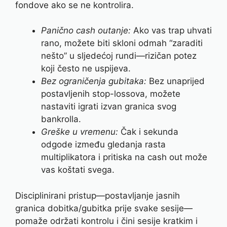
fondove ako se ne kontrolira.
Panično cash outanje:
Ako vas trap uhvati
rano, možete biti skloni odmah “zaraditi
nešto” u sljedećoj rundi—rizičan potez
koji često ne uspijeva.
Bez ograničenja gubitaka:
Bez unaprijed
postavljenih stop-lossova, možete
nastaviti igrati izvan granica svog
bankrolla.
Greške u vremenu:
Čak i sekunda
odgode između gledanja rasta
multiplikatora i pritiska na cash out može
vas koštati svega.
Disciplinirani pristup—postavljanje jasnih
granica dobitka/gubitka prije svake sesije—
pomaže održati kontrolu i čini sesije kratkim i