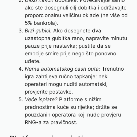
ako ste dosegnuli cilj dobitka i održavajte
proporcionalnu veličinu oklade (ne više od
5% bankrola).
Brzi gubici:
Ako dosegnete dva
uzastopna gubitka rano, napravite minutu
pauze prije nastavka; pustite da se
emocije smire prije nego što ponovno
uđete.
Nema automatskog cash outa:
Trenutno
igra zahtijeva ručno tapkanje; neki
operateri mogu nuditi automatski,
provjerite postavke.
Veće isplate?
Platforme s nižim
prednostima kuće su rijetke; držite se
pouzdanih operatora koji nude provjeru
RNG-a za pravičnost.