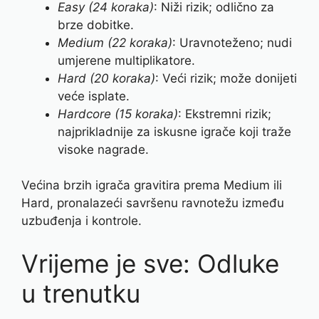
Easy (24 koraka)
: Niži rizik; odlično za
brze dobitke.
Medium (22 koraka)
: Uravnoteženo; nudi
umjerene multiplikatore.
Hard (20 koraka)
: Veći rizik; može donijeti
veće isplate.
Hardcore (15 koraka)
: Ekstremni rizik;
najprikladnije za iskusne igrače koji traže
visoke nagrade.
Većina brzih igrača gravitira prema Medium ili
Hard, pronalazeći savršenu ravnotežu između
uzbuđenja i kontrole.
Vrijeme je sve: Odluke
u trenutku