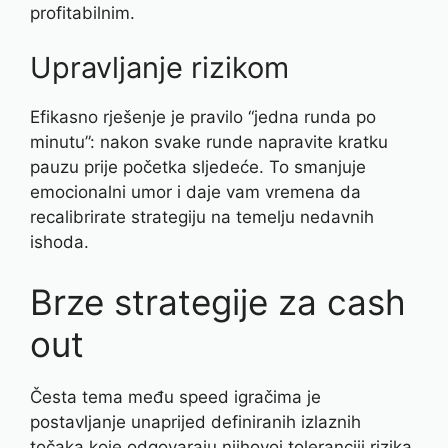
profitabilnim.
Upravljanje rizikom
Efikasno rješenje je pravilo “jedna runda po
minutu”: nakon svake runde napravite kratku
pauzu prije početka sljedeće. To smanjuje
emocionalni umor i daje vam vremena da
recalibrirate strategiju na temelju nedavnih
ishoda.
Brze strategije za cash
out
Česta tema među speed igračima je
postavljanje unaprijed definiranih izlaznih
točaka koje odgovaraju njihovoj toleranciji rizika