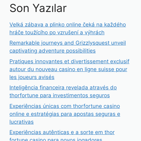
Son Yazılar
Velká zábava a plinko online čeká na každého
hráče toužícího po vzrušení a výhrách
Remarkable journeys and Grizzlysquest unveil
captivating adventure possibilities
Pratiques innovantes et divertissement exclusif
autour du nouveau casino en ligne suisse pour
les joueurs avisés
Inteligência financeira revelada através do
thorfortune para investimentos seguros
Experiências únicas com thorfortune casino
online e estratégias para apostas seguras e
lucrativas
Experiências autênticas e a sorte em thor
fortune casino para novos jogadores