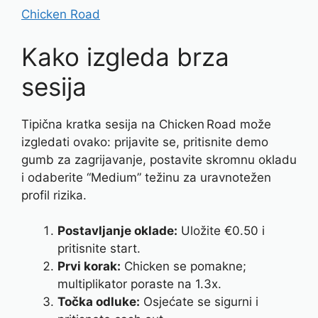
Chicken Road
Kako izgleda brza
sesija
Tipična kratka sesija na Chicken Road može
izgledati ovako: prijavite se, pritisnite demo
gumb za zagrijavanje, postavite skromnu okladu
i odaberite “Medium” težinu za uravnotežen
profil rizika.
Postavljanje oklade:
Uložite €0.50 i
pritisnite start.
Prvi korak:
Chicken se pomakne;
multiplikator poraste na 1.3x.
Točka odluke:
Osjećate se sigurni i