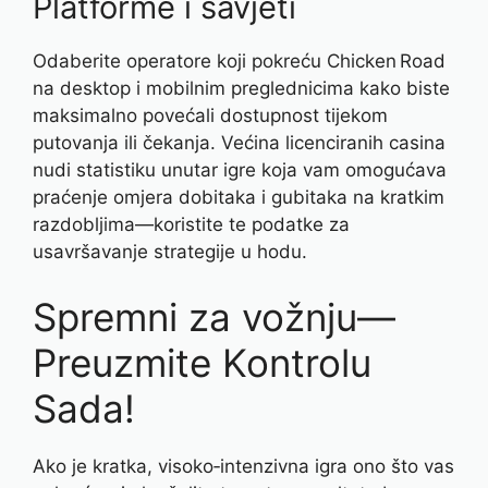
Platforme i savjeti
Odaberite operatore koji pokreću Chicken Road
na desktop i mobilnim preglednicima kako biste
maksimalno povećali dostupnost tijekom
putovanja ili čekanja. Većina licenciranih casina
nudi statistiku unutar igre koja vam omogućava
praćenje omjera dobitaka i gubitaka na kratkim
razdobljima—koristite te podatke za
usavršavanje strategije u hodu.
Spremni za vožnju—
Preuzmite Kontrolu
Sada!
Ako je kratka, visoko‑intenzivna igra ono što vas