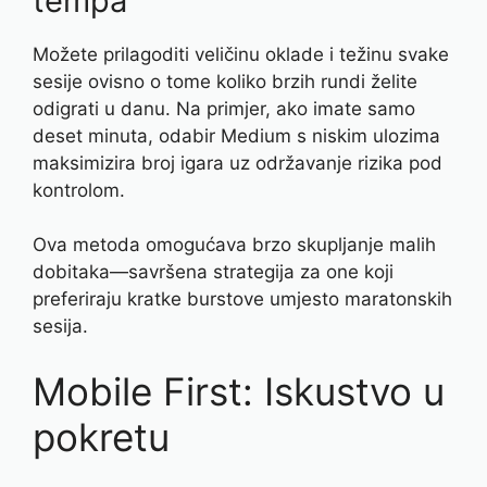
tempa
Možete prilagoditi veličinu oklade i težinu svake
sesije ovisno o tome koliko brzih rundi želite
odigrati u danu. Na primjer, ako imate samo
deset minuta, odabir Medium s niskim ulozima
maksimizira broj igara uz održavanje rizika pod
kontrolom.
Ova metoda omogućava brzo skupljanje malih
dobitaka—savršena strategija za one koji
preferiraju kratke burstove umjesto maratonskih
sesija.
Mobile First: Iskustvo u
pokretu