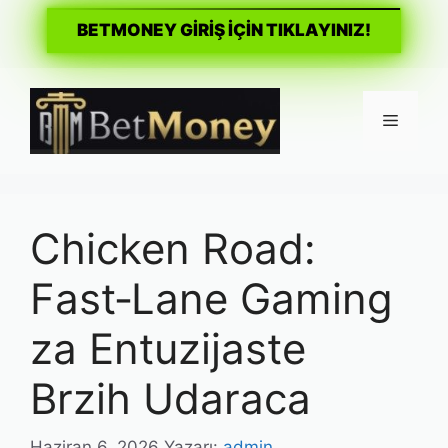
BETMONEY GİRİŞ İÇİN TIKLAYINIZ!
İçeriğe
atla
Menü
Chicken Road:
Fast‑Lane Gaming
za Entuzijaste
Brzih Udaraca
Haziran 6, 2026
Yazarı:
admin