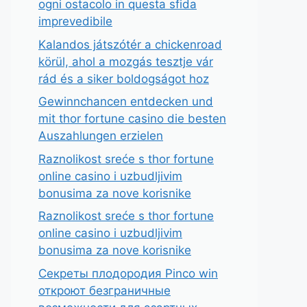
ogni ostacolo in questa sfida
imprevedibile
Kalandos játszótér a chickenroad
körül, ahol a mozgás tesztje vár
rád és a siker boldogságot hoz
Gewinnchancen entdecken und
mit thor fortune casino die besten
Auszahlungen erzielen
Raznolikost sreće s thor fortune
online casino i uzbudljivim
bonusima za nove korisnike
Raznolikost sreće s thor fortune
online casino i uzbudljivim
bonusima za nove korisnike
Секреты плодородия Pinco win
откроют безграничные