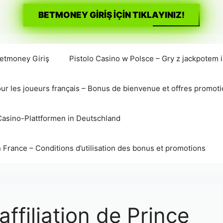
BETMONEY GİRİŞ İÇİN TIKLAYINIZ!
etmoney Giriş
Pistolo Casino w Polsce – Gry z jackpotem i
ur les joueurs français – Bonus de bienvenue et offres promoti
Casino-Plattformen in Deutschland
 France – Conditions d’utilisation des bonus et promotions
ffiliation de Prince