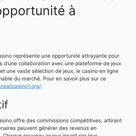
opportunité à
Casino représente une opportunité attrayante pour
s d’une collaboration avec une plateforme de jeux
t une vaste sélection de jeux, le casino en ligne
able du marché. Pour en savoir plus sur ce
ncealicasino1.org/
.
if
Casino offre des commissions compétitives, attirant
tenaires peuvent générer des revenus en
. Chaque nouveau joueur inscrit par leur