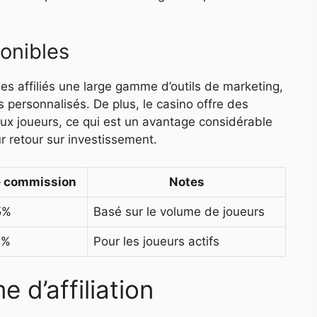
onibles
ses affiliés une large gamme d’outils de marketing,
s personnalisés. De plus, le casino offre des
ux joueurs, ce qui est un avantage considérable
ur retour sur investissement.
e commission
Notes
5%
Basé sur le volume de joueurs
0%
Pour les joueurs actifs
 d’affiliation