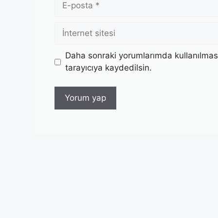
posta
İnternet
sitesi
Daha sonraki yorumlarımda kullanılması
tarayıcıya kaydedilsin.