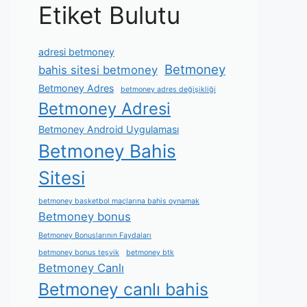
Etiket Bulutu
adresi betmoney
Betmoney
bahis sitesi betmoney
Betmoney Adres
betmoney adres değişikliği
Betmoney Adresi
Betmoney Android Uygulaması
Betmoney Bahis
Sitesi
betmoney basketbol maçlarına bahis oynamak
Betmoney bonus
Betmoney Bonuslarının Faydaları
betmoney bonus teşvik
betmoney btk
Betmoney Canlı
Betmoney canlı bahis