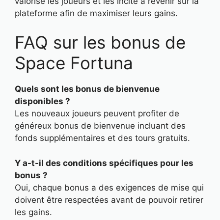
valorise les joueurs et les incite à revenir sur la
plateforme afin de maximiser leurs gains.
FAQ sur les bonus de
Space Fortuna
Quels sont les bonus de bienvenue
disponibles ?
Les nouveaux joueurs peuvent profiter de
généreux bonus de bienvenue incluant des
fonds supplémentaires et des tours gratuits.
Y a-t-il des conditions spécifiques pour les
bonus ?
Oui, chaque bonus a des exigences de mise qui
doivent être respectées avant de pouvoir retirer
les gains.