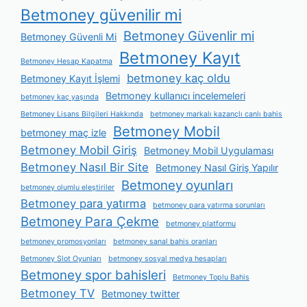
Betmoney güvenilir mi
Betmoney Güvenlir mi
Betmoney Güvenli Mi
Betmoney Kayıt
Betmoney Hesap Kapatma
betmoney kaç oldu
Betmoney Kayıt İşlemi
Betmoney kullanıcı incelemeleri
betmoney kaç yaşında
Betmoney Lisans Bilgileri Hakkında
betmoney markalı kazançlı canlı bahis
Betmoney Mobil
betmoney maç izle
Betmoney Mobil Giriş
Betmoney Mobil Uygulaması
Betmoney Nasıl Bir Site
Betmoney Nasıl Giriş Yapılır
Betmoney oyunları
betmoney olumlu eleştiriler
Betmoney para yatırma
betmoney para yatırma sorunları
Betmoney Para Çekme
betmoney platformu
betmoney promosyonları
betmoney sanal bahis oranları
Betmoney Slot Oyunları
betmoney sosyal medya hesapları
Betmoney spor bahisleri
Betmoney Toplu Bahis
Betmoney TV
Betmoney twitter