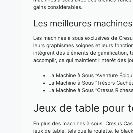
gains considérables.
Les meilleures machines
Les machines à sous exclusives de Cresus
leurs graphismes soignés et leurs fonctio
intègrent des éléments de gamification, 
accomplir, ce qui maintient l’intérêt des j
La Machine à Sous “Aventure Épiqu
La Machine à Sous “Trésors Caché
La Machine à Sous “Cresus Riches
Jeux de table pour t
En plus des machines à sous, Cresus Casi
jeux de table, tels que la roulette, le bla