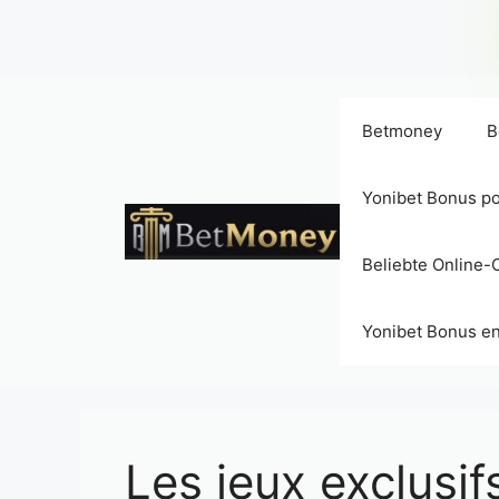
İçeriğe
atla
Betmoney
B
Yonibet Bonus po
Beliebte Online-
Yonibet Bonus en
Les jeux exclusif