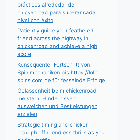
prácticos alrededor de
chickenroad para superar cada
nivel con éxito
Patiently guide your feathered
friend across the highway in
chickenroad and achieve a high
score
Konsequenter Fortschritt von
Spielmechaniken bis https://lolo-
spins.com.de für fesselnde Erfolge
Gelassenheit beim chickenroad
meistern, Hindernissen
ausweichen und Bestleistungen
erzielen
Strategic timing and chicken-
road.ph offer endless thrills as you