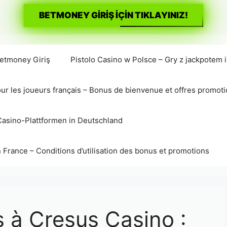
BETMONEY GİRİŞ İÇİN TIKLAYINIZ!
etmoney Giriş
Pistolo Casino w Polsce – Gry z jackpotem i
ur les joueurs français – Bonus de bienvenue et offres promoti
Casino-Plattformen in Deutschland
 France – Conditions d’utilisation des bonus et promotions
s à Cresus Casino :