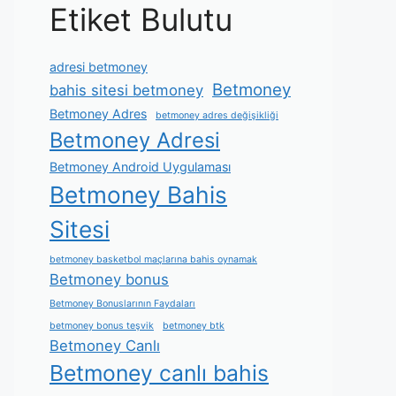
Etiket Bulutu
adresi betmoney
Betmoney
bahis sitesi betmoney
Betmoney Adres
betmoney adres değişikliği
Betmoney Adresi
Betmoney Android Uygulaması
Betmoney Bahis
Sitesi
betmoney basketbol maçlarına bahis oynamak
Betmoney bonus
Betmoney Bonuslarının Faydaları
betmoney bonus teşvik
betmoney btk
Betmoney Canlı
Betmoney canlı bahis