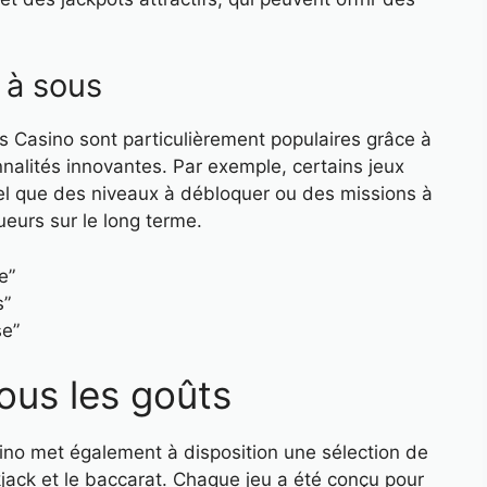
 à sous
 Casino sont particulièrement populaires grâce à
nnalités innovantes. Par exemple, certains jeux
tel que des niveaux à débloquer ou des missions à
oueurs sur le long terme.
e”
s”
se”
ous les goûts
no met également à disposition une sélection de
ckjack et le baccarat. Chaque jeu a été conçu pour