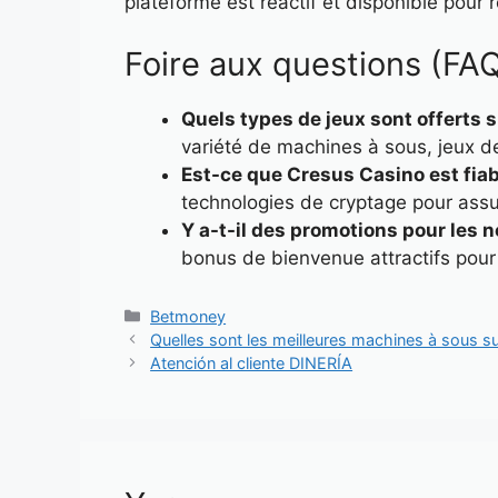
plateforme est réactif et disponible pour 
Foire aux questions (FA
Quels types de jeux sont offerts 
variété de machines à sous, jeux de 
Est-ce que Cresus Casino est fiab
technologies de cryptage pour assur
Y a-t-il des promotions pour les 
bonus de bienvenue attractifs pour 
Kategoriler
Betmoney
Yazı
Quelles sont les meilleures machines à sous su
dolaşımı
Atención al cliente DINERÍA