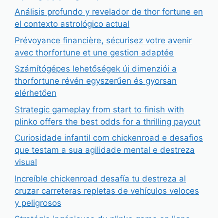
Análisis profundo y revelador de thor fortune en
el contexto astrológico actual
Prévoyance financière, sécurisez votre avenir
avec thorfortune et une gestion adaptée
Számítógépes lehetőségek új dimenziói a
thorfortune révén egyszerűen és gyorsan
elérhetően
Strategic gameplay from start to finish with
plinko offers the best odds for a thrilling payout
Curiosidade infantil com chickenroad e desafios
que testam a sua agilidade mental e destreza
visual
Increíble chickenroad desafía tu destreza al
cruzar carreteras repletas de vehículos veloces
y peligrosos