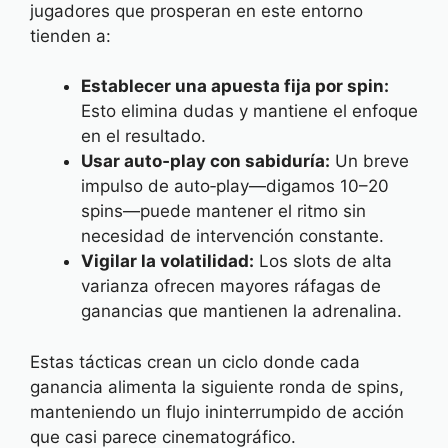
jugadores que prosperan en este entorno
tienden a:
Establecer una apuesta fija por spin:
Esto elimina dudas y mantiene el enfoque
en el resultado.
Usar auto‑play con sabiduría:
Un breve
impulso de auto‑play—digamos 10–20
spins—puede mantener el ritmo sin
necesidad de intervención constante.
Vigilar la volatilidad:
Los slots de alta
varianza ofrecen mayores ráfagas de
ganancias que mantienen la adrenalina.
Estas tácticas crean un ciclo donde cada
ganancia alimenta la siguiente ronda de spins,
manteniendo un flujo ininterrumpido de acción
que casi parece cinematográfico.