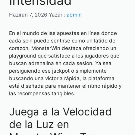
Intensidad
Haziran 7, 2026
Yazarı:
admin
En el mundo de las apuestas en línea donde
cada spin puede sentirse como un latido del
corazón, MonsterWin destaca ofreciendo un
playground que satisface a los jugadores que
buscan adrenalina en cada sesión. Ya sea
persiguiendo ese jackpot o simplemente
buscando una victoria rápida, la plataforma
está diseñada para mantener el ritmo rápido y
las recompensas tangibles.
Juega a la Velocidad
de la Luz en