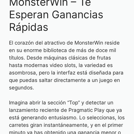
MonsterWin – Te
Esperan Ganancias
Rápidas
El corazón del atractivo de MonsterWin reside
en su enorme biblioteca de más de doce mil
títulos. Desde máquinas clásicas de frutas
hasta modernas video slots, la variedad es
asombrosa, pero la interfaz está diseñada para
que puedas saltar directamente a un juego en
segundos.
Imagina abrir la sección “Top” y detectar un
lanzamiento reciente de Pragmatic Play que ya
está generando entusiasmo. Lo seleccionas, los
carretes giran instantáneamente, y en el primer
minuto ya has obtenido una ganancia menor o