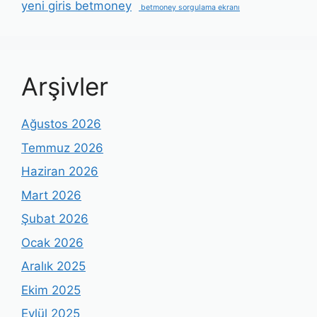
yeni giris betmoney
betmoney sorgulama ekranı
Arşivler
Ağustos 2026
Temmuz 2026
Haziran 2026
Mart 2026
Şubat 2026
Ocak 2026
Aralık 2025
Ekim 2025
Eylül 2025