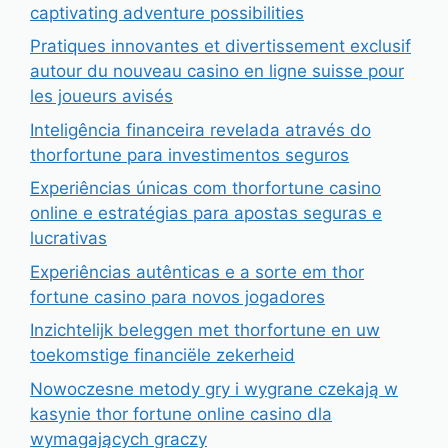
captivating adventure possibilities
Pratiques innovantes et divertissement exclusif
autour du nouveau casino en ligne suisse pour
les joueurs avisés
Inteligência financeira revelada através do
thorfortune para investimentos seguros
Experiências únicas com thorfortune casino
online e estratégias para apostas seguras e
lucrativas
Experiências autênticas e a sorte em thor
fortune casino para novos jogadores
Inzichtelijk beleggen met thorfortune en uw
toekomstige financiële zekerheid
Nowoczesne metody gry i wygrane czekają w
kasynie thor fortune online casino dla
wymagających graczy