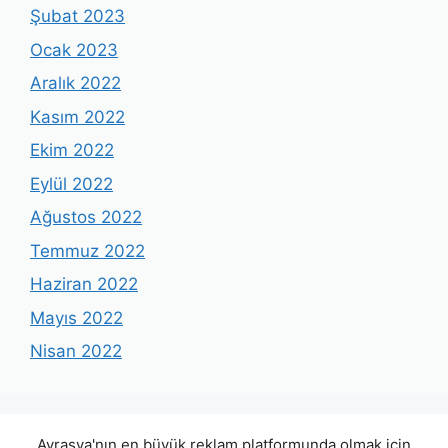
Şubat 2023
Ocak 2023
Aralık 2022
Kasım 2022
Ekim 2022
Eylül 2022
Ağustos 2022
Temmuz 2022
Haziran 2022
Mayıs 2022
Nisan 2022
Avrasya'nın en büyük reklam platformunda olmak için