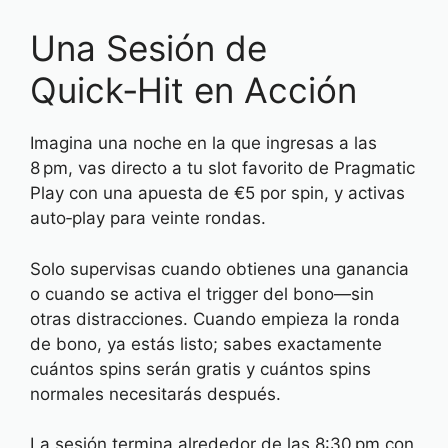
Una Sesión de
Quick‑Hit en Acción
Imagina una noche en la que ingresas a las
8 pm, vas directo a tu slot favorito de Pragmatic
Play con una apuesta de €5 por spin, y activas
auto‑play para veinte rondas.
Solo supervisas cuando obtienes una ganancia
o cuando se activa el trigger del bono—sin
otras distracciones. Cuando empieza la ronda
de bono, ya estás listo; sabes exactamente
cuántos spins serán gratis y cuántos spins
normales necesitarás después.
La sesión termina alrededor de las 8:30 pm con