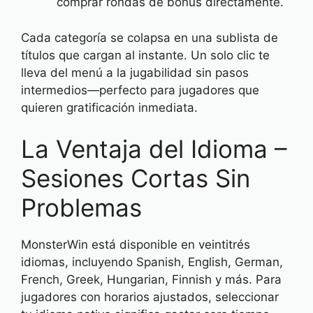
comprar rondas de bonus directamente.
Cada categoría se colapsa en una sublista de
títulos que cargan al instante. Un solo clic te
lleva del menú a la jugabilidad sin pasos
intermedios—perfecto para jugadores que
quieren gratificación inmediata.
La Ventaja del Idioma –
Sesiones Cortas Sin
Problemas
MonsterWin está disponible en veintitrés
idiomas, incluyendo Spanish, English, German,
French, Greek, Hungarian, Finnish y más. Para
jugadores con horarios ajustados, seleccionar