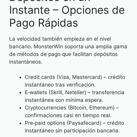
Instante – Opciones de
Pago Rápidas
La velocidad también empieza en el nivel
bancario. MonsterWin soporta una amplia gama
de métodos de pago que facilitan depósitos
instantáneos.
Credit cards (Visa, Mastercard) – crédito
instantáneo tras verificación.
E‑wallets (Skrill, Neteller) – transferencia
instantánea con mínima espera.
Cryptocurrencies (Bitcoin, Ethereum) –
confirmaciones casi en tiempo real.
Pre‑paid options (Paysafecard) – crédito
instantáneo sin participación bancaria.