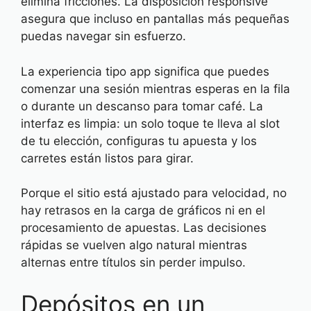
elimina fricciones. La disposición responsive
asegura que incluso en pantallas más pequeñas
puedas navegar sin esfuerzo.
La experiencia tipo app significa que puedes
comenzar una sesión mientras esperas en la fila
o durante un descanso para tomar café. La
interfaz es limpia: un solo toque te lleva al slot
de tu elección, configuras tu apuesta y los
carretes están listos para girar.
Porque el sitio está ajustado para velocidad, no
hay retrasos en la carga de gráficos ni en el
procesamiento de apuestas. Las decisiones
rápidas se vuelven algo natural mientras
alternas entre títulos sin perder impulso.
Depósitos en un