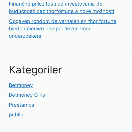
Finančné príležitosti od investovania do
budúcnosti cez thorfortune a nové možnosti
Opgaven rondom de verhalen en thor fortune
bieden nieuwe perspectieven voor
onderzoekers
Kategoriler
Betmoney
Betmoney Giriş
Prestamos
public