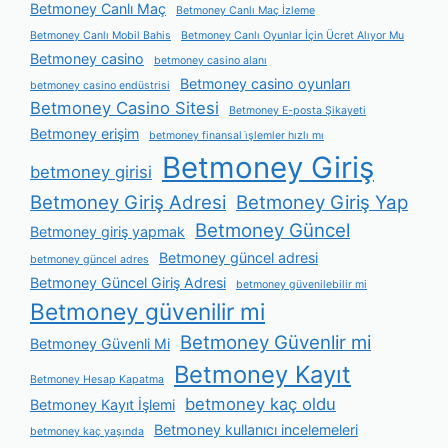
Betmoney Canlı Maç
Betmoney Canlı Maç İzleme
Betmoney Canlı Mobil Bahis
Betmoney Canlı Oyunlar İçin Ücret Alıyor Mu
Betmoney casino
betmoney casino alanı
Betmoney casino oyunları
betmoney casino endüstrisi
Betmoney Casino Sitesi
Betmoney E-posta Şikayeti
Betmoney erişim
betmoney finansal i̇şlemler hızlı mı
Betmoney Giriş
betmoney girisi
Betmoney Giriş Adresi
Betmoney Giriş Yap
Betmoney Güncel
Betmoney giriş yapmak
Betmoney güncel adresi
betmoney güncel adres
Betmoney Güncel Giriş Adresi
betmoney güvenilebilir mi
Betmoney güvenilir mi
Betmoney Güvenlir mi
Betmoney Güvenli Mi
Betmoney Kayıt
Betmoney Hesap Kapatma
betmoney kaç oldu
Betmoney Kayıt İşlemi
Betmoney kullanıcı incelemeleri
betmoney kaç yaşında