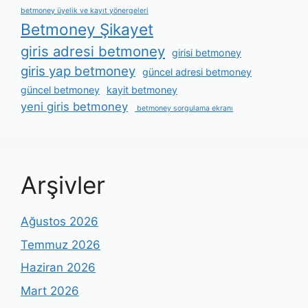
betmoney üyelik ve kayıt yönergeleri
Betmoney Şikayet
giris adresi betmoney
girisi betmoney
giris yap betmoney
güncel adresi betmoney
güncel betmoney
kayit betmoney
yeni giris betmoney
betmoney sorgulama ekranı
Arşivler
Ağustos 2026
Temmuz 2026
Haziran 2026
Mart 2026