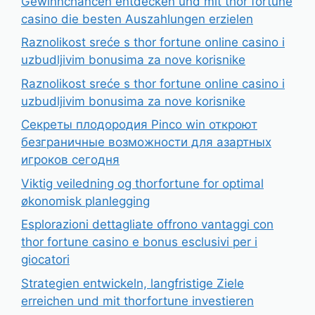
Gewinnchancen entdecken und mit thor fortune
casino die besten Auszahlungen erzielen
Raznolikost sreće s thor fortune online casino i
uzbudljivim bonusima za nove korisnike
Raznolikost sreće s thor fortune online casino i
uzbudljivim bonusima za nove korisnike
Секреты плодородия Pinco win откроют
безграничные возможности для азартных
игроков сегодня
Viktig veiledning og thorfortune for optimal
økonomisk planlegging
Esplorazioni dettagliate offrono vantaggi con
thor fortune casino e bonus esclusivi per i
giocatori
Strategien entwickeln, langfristige Ziele
erreichen und mit thorfortune investieren