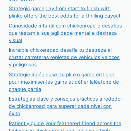
Strategic gameplay from start to finish with
plinko offers the best odds for a thrilling payout
Curiosidade infantil com chickenroad e desafios
que testam a sua agilidade mental e destreza
visual
Increíble chickenroad desafía tu destreza al
cruzar carreteras repletas de vehículos veloces
y peligrosos
Stratégie ingénieuse du plinko game en ligne
pour maximiser les gains et défier laléatoire de
chaque partie
Estrategias clave y consejos prácticos alrededor
de chickenroad para superar cada nivel con
éxito
Patiently guide your feathered friend across the
highway in chickenroad and achieve a high