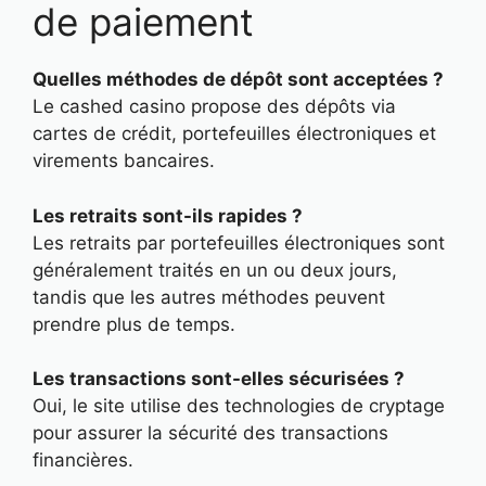
de paiement
Quelles méthodes de dépôt sont acceptées ?
Le cashed casino propose des dépôts via
cartes de crédit, portefeuilles électroniques et
virements bancaires.
Les retraits sont-ils rapides ?
Les retraits par portefeuilles électroniques sont
généralement traités en un ou deux jours,
tandis que les autres méthodes peuvent
prendre plus de temps.
Les transactions sont-elles sécurisées ?
Oui, le site utilise des technologies de cryptage
pour assurer la sécurité des transactions
financières.