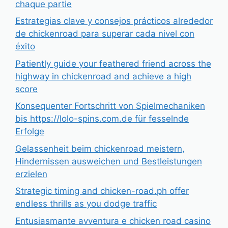
chaque partie
Estrategias clave y consejos prácticos alrededor
de chickenroad para superar cada nivel con
éxito
Patiently guide your feathered friend across the
highway in chickenroad and achieve a high
score
Konsequenter Fortschritt von Spielmechaniken
bis https://lolo-spins.com.de für fesselnde
Erfolge
Gelassenheit beim chickenroad meistern,
Hindernissen ausweichen und Bestleistungen
erzielen
Strategic timing and chicken-road.ph offer
endless thrills as you dodge traffic
Entusiasmante avventura e chicken road casino