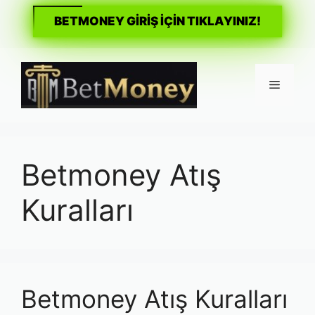
BETMONEY GİRİŞ İÇİN TIKLAYINIZ!
İçeriğe
atla
Menü
Betmoney Atış
Kuralları
Betmoney Atış Kuralları