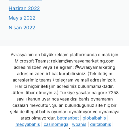
Haziran 2022
Mayıs 2022
Nisan 2022
Avrasya'nın en büyük reklam platformunda olmak için
Microsoft Teams:
reklam@avrasyamarketing.com
adresimizden veya Telegram: @Avrasyamarketing
adresimizden irtibat kurabilirsiniz. (Tek iletişim
adreslerimiz teams / telegram ve mail adresimizdir.
Harici hiçbir iletişim adresimiz bulunmamaktadır.
Lütfen itibar etmeyiniz.) Türkiye yasalarına göre 7258
sayılı kanun uyarınca yasa dışı bahis oynamanın
cezaları mevcuttur. Şu an bulunduğunuz site hiç bir
şekilde illegal bahis oyunları oynatmıyor ve oynamaya
aracı olmuyordur.
betmanbet
|
globalbahis
|
medyabahis
|
casinomega
|
wbahis
|
deltabahis
|