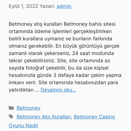
Eylül 1, 2022
Yazarı:
admin
Betmoney atış kuralları Betmoney bahis sitesi
ortamında ödeme işlemleri gerçekleştirirken
belirli kurallara uymanız ve bunların farkında
olmanız gerekebilir. En büyük görüntüyü gerçek
zamanlı olarak çekerseniz, 24 saat modunda
tekrar çekebilirsiniz. Site, site ortamında az
sayıda fotoğraf çekebilir, bu da size kişisel
hesabınızla günde 3 defaya kadar çekim yapma
imkanı verir. Site ortamında hesabınızdan para
yatırdıktan …
Devamını oku…
Kategoriler
Betmoney
Etiketler
Betmoney Atış Kuralları
,
Betmoney Casino
Oyunu Nedir