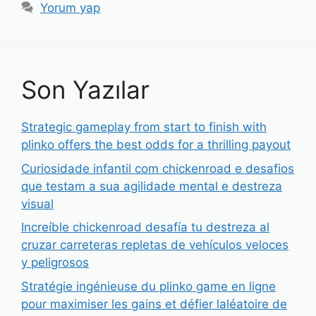
Yorum yap
Son Yazılar
Strategic gameplay from start to finish with
plinko offers the best odds for a thrilling payout
Curiosidade infantil com chickenroad e desafios
que testam a sua agilidade mental e destreza
visual
Increíble chickenroad desafía tu destreza al
cruzar carreteras repletas de vehículos veloces
y peligrosos
Stratégie ingénieuse du plinko game en ligne
pour maximiser les gains et défier laléatoire de