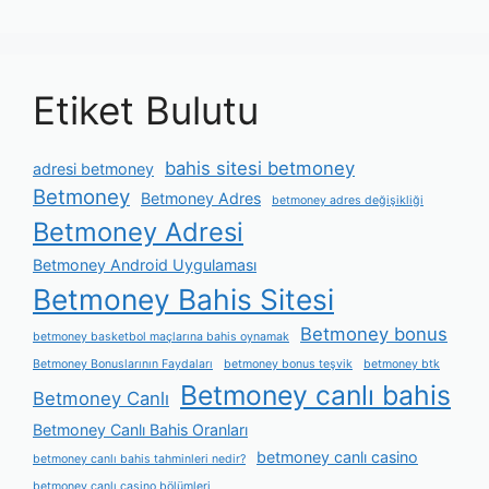
Etiket Bulutu
bahis sitesi betmoney
adresi betmoney
Betmoney
Betmoney Adres
betmoney adres değişikliği
Betmoney Adresi
Betmoney Android Uygulaması
Betmoney Bahis Sitesi
Betmoney bonus
betmoney basketbol maçlarına bahis oynamak
Betmoney Bonuslarının Faydaları
betmoney bonus teşvik
betmoney btk
Betmoney canlı bahis
Betmoney Canlı
Betmoney Canlı Bahis Oranları
betmoney canlı casino
betmoney canlı bahis tahminleri nedir?
betmoney canlı casino bölümleri