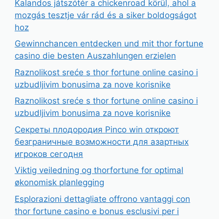
Kalandos játszótér a chickenroad körül, ahol a
mozgás tesztje vár rád és a siker boldogságot
hoz
Gewinnchancen entdecken und mit thor fortune
casino die besten Auszahlungen erzielen
Raznolikost sreće s thor fortune online casino i
uzbudljivim bonusima za nove korisnike
Raznolikost sreće s thor fortune online casino i
uzbudljivim bonusima za nove korisnike
Секреты плодородия Pinco win откроют
безграничные возможности для азартных
игроков сегодня
Viktig veiledning og thorfortune for optimal
økonomisk planlegging
Esplorazioni dettagliate offrono vantaggi con
thor fortune casino e bonus esclusivi per i