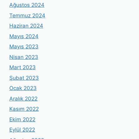
Ağustos 2024
Temmuz 2024
Haziran 2024
Mayıs 2024
Mayıs 2023
Nisan 2023
Mart 2023
Şubat 2023
Ocak 2023
Aralık 2022
Kasım 2022
Ekim 2022
Eylül 2022