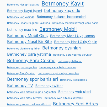
Betmoney Kayıt
Betmoney Hesap Kapatma
betmoney kaç oldu
Betmoney Kayıt İşlemi
Betmoney kullanıcı incelemeleri
betmoney kaç yaşında
Betmoney Lisans Bilgileri Hakkında
betmoney markalı kazançlı canlı bahis
Betmoney Mobil
betmoney maç izle
Betmoney Mobil Giriş
Betmoney Mobil Uygulaması
Betmoney Nasıl Bir Site
Betmoney Nasıl Giriş Yapılır
Betmoney oyunları
betmoney olumlu eleştiriler
Betmoney para yatırma
betmoney para yatırma sorunları
Betmoney Para Çekme
betmoney platformu
betmoney promosyonları
betmoney sanal bahis oranları
Betmoney Slot Oyunları
betmoney sosyal medya hesapları
Betmoney spor bahisleri
Betmoney Toplu Bahis
Betmoney TV
Betmoney twitter
Betmoney web sitesi
betmoney web sitemizin giriş bağlantısı
betmoney web sitesi hizmeti
betmoney web sitesi şikâyetleri
Betmoney Yeni Adres
betmoney yazılımı casino endüstrisi