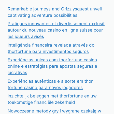
Remarkable journeys and Grizzlysquest unveil
captivating adventure possibilities
Pratiques innovantes et divertissement exclusif
autour du nouveau casino en ligne suisse pour
les joueurs avisés
Inteligência financeira revelada através do
thorfortune para investimentos seguros
Experiências únicas com thorfortune casino
online e estratégias para apostas seguras e
lucrativas
Experiências autênticas e a sorte em thor
fortune casino para novos jogadores
Inzichtelijk beleggen met thorfortune en uw
toekomstige financiële zekerheid
Nowoczesne metody gry i wygrane czekają w