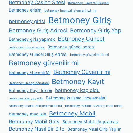
Betmoney Casino Sitesi
Betmoney E-posta Şikayeti
Betmoney erişim
betmoney finansal i̇şlemler hızlı mı
Betmoney Giriş
betmoney girisi
Betmoney Giriş Adresi
Betmoney Giriş Yap
Betmoney Güncel
Betmoney giriş yapmak
Betmoney güncel adresi
betmoney güncel adres
Betmoney Güncel Giriş Adresi
betmoney güvenilebilir mi
Betmoney güvenilir mi
Betmoney Güvenlir mi
Betmoney Güvenli Mi
Betmoney Kayıt
Betmoney Hesap Kapatma
betmoney kaç oldu
Betmoney Kayıt İşlemi
Betmoney kullanıcı incelemeleri
betmoney kaç yaşında
Betmoney Lisans Bilgileri Hakkında
betmoney markalı kazançlı canlı bahis
Betmoney Mobil
betmoney maç izle
Betmoney Mobil Giriş
Betmoney Mobil Uygulaması
Betmoney Nasıl Bir Site
Betmoney Nasıl Giriş Yapılır