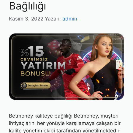
Bağlılığı
Kasım 3, 2022
Yazarı:
admin
Betmoney kaliteye bağlılığı Betmoney, müşteri
ihtiyaçlarını her yönüyle karşılamaya çalışan bir
kalite yönetim ekibi tarafından yönetilmektedir