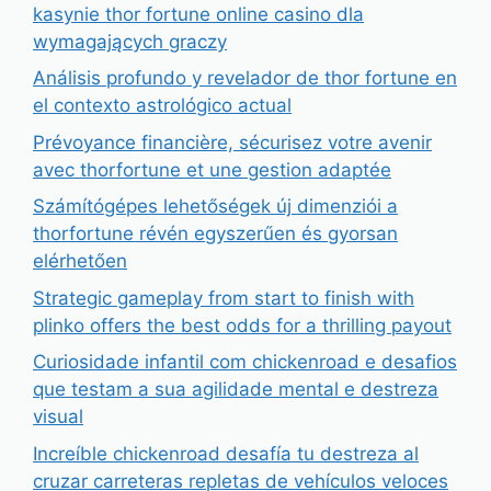
kasynie thor fortune online casino dla
wymagających graczy
Análisis profundo y revelador de thor fortune en
el contexto astrológico actual
Prévoyance financière, sécurisez votre avenir
avec thorfortune et une gestion adaptée
Számítógépes lehetőségek új dimenziói a
thorfortune révén egyszerűen és gyorsan
elérhetően
Strategic gameplay from start to finish with
plinko offers the best odds for a thrilling payout
Curiosidade infantil com chickenroad e desafios
que testam a sua agilidade mental e destreza
visual
Increíble chickenroad desafía tu destreza al
cruzar carreteras repletas de vehículos veloces