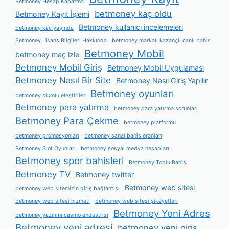
Betmoney Hesap Kapatma
betmoney kaç oldu
Betmoney Kayıt İşlemi
Betmoney kullanıcı incelemeleri
betmoney kaç yaşında
Betmoney Lisans Bilgileri Hakkında
betmoney markalı kazançlı canlı bahis
Betmoney Mobil
betmoney maç izle
Betmoney Mobil Giriş
Betmoney Mobil Uygulaması
Betmoney Nasıl Bir Site
Betmoney Nasıl Giriş Yapılır
Betmoney oyunları
betmoney olumlu eleştiriler
Betmoney para yatırma
betmoney para yatırma sorunları
Betmoney Para Çekme
betmoney platformu
betmoney promosyonları
betmoney sanal bahis oranları
Betmoney Slot Oyunları
betmoney sosyal medya hesapları
Betmoney spor bahisleri
Betmoney Toplu Bahis
Betmoney TV
Betmoney twitter
Betmoney web sitesi
betmoney web sitemizin giriş bağlantısı
betmoney web sitesi hizmeti
betmoney web sitesi şikâyetleri
Betmoney Yeni Adres
betmoney yazılımı casino endüstrisi
Betmoney yeni adresi
betmoney yeni giris