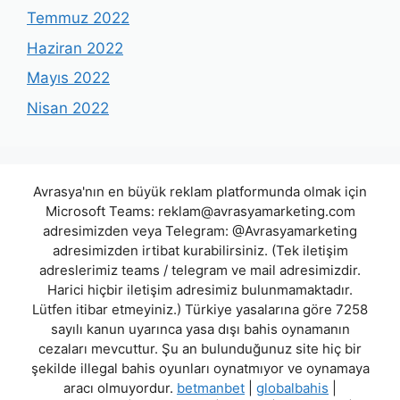
Temmuz 2022
Haziran 2022
Mayıs 2022
Nisan 2022
Avrasya'nın en büyük reklam platformunda olmak için
Microsoft Teams:
reklam@avrasyamarketing.com
adresimizden veya Telegram: @Avrasyamarketing
adresimizden irtibat kurabilirsiniz. (Tek iletişim
adreslerimiz teams / telegram ve mail adresimizdir.
Harici hiçbir iletişim adresimiz bulunmamaktadır.
Lütfen itibar etmeyiniz.) Türkiye yasalarına göre 7258
sayılı kanun uyarınca yasa dışı bahis oynamanın
cezaları mevcuttur. Şu an bulunduğunuz site hiç bir
şekilde illegal bahis oyunları oynatmıyor ve oynamaya
aracı olmuyordur.
betmanbet
|
globalbahis
|