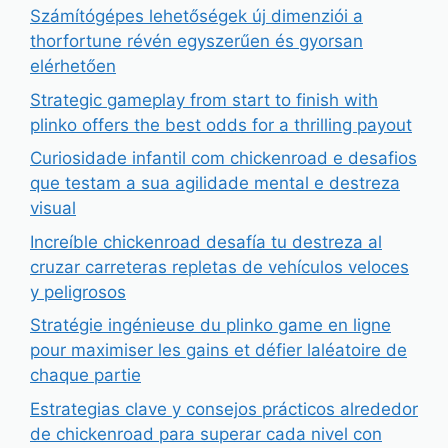
Számítógépes lehetőségek új dimenziói a
thorfortune révén egyszerűen és gyorsan
elérhetően
Strategic gameplay from start to finish with
plinko offers the best odds for a thrilling payout
Curiosidade infantil com chickenroad e desafios
que testam a sua agilidade mental e destreza
visual
Increíble chickenroad desafía tu destreza al
cruzar carreteras repletas de vehículos veloces
y peligrosos
Stratégie ingénieuse du plinko game en ligne
pour maximiser les gains et défier laléatoire de
chaque partie
Estrategias clave y consejos prácticos alrededor
de chickenroad para superar cada nivel con