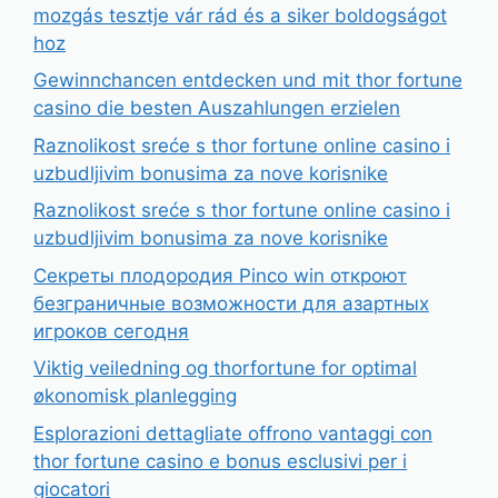
mozgás tesztje vár rád és a siker boldogságot
hoz
Gewinnchancen entdecken und mit thor fortune
casino die besten Auszahlungen erzielen
Raznolikost sreće s thor fortune online casino i
uzbudljivim bonusima za nove korisnike
Raznolikost sreće s thor fortune online casino i
uzbudljivim bonusima za nove korisnike
Секреты плодородия Pinco win откроют
безграничные возможности для азартных
игроков сегодня
Viktig veiledning og thorfortune for optimal
økonomisk planlegging
Esplorazioni dettagliate offrono vantaggi con
thor fortune casino e bonus esclusivi per i
giocatori