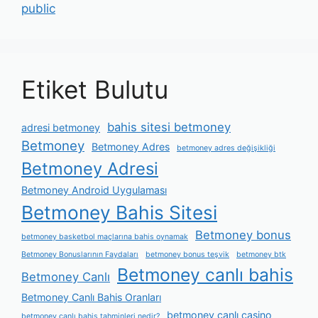
public
Etiket Bulutu
bahis sitesi betmoney
adresi betmoney
Betmoney
Betmoney Adres
betmoney adres değişikliği
Betmoney Adresi
Betmoney Android Uygulaması
Betmoney Bahis Sitesi
Betmoney bonus
betmoney basketbol maçlarına bahis oynamak
Betmoney Bonuslarının Faydaları
betmoney bonus teşvik
betmoney btk
Betmoney canlı bahis
Betmoney Canlı
Betmoney Canlı Bahis Oranları
betmoney canlı casino
betmoney canlı bahis tahminleri nedir?