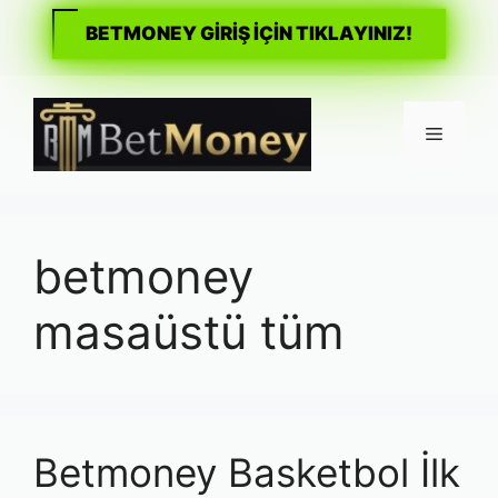
BETMONEY GİRİŞ İÇİN TIKLAYINIZ!
İçeriğe
atla
Menü
betmoney
masaüstü tüm
Betmoney Basketbol İlk