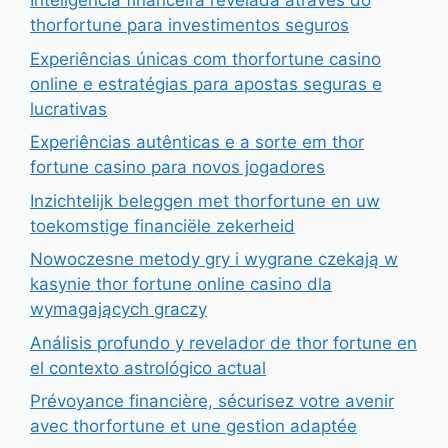
Inteligência financeira revelada através do
thorfortune para investimentos seguros
Experiências únicas com thorfortune casino
online e estratégias para apostas seguras e
lucrativas
Experiências autênticas e a sorte em thor
fortune casino para novos jogadores
Inzichtelijk beleggen met thorfortune en uw
toekomstige financiële zekerheid
Nowoczesne metody gry i wygrane czekają w
kasynie thor fortune online casino dla
wymagających graczy
Análisis profundo y revelador de thor fortune en
el contexto astrológico actual
Prévoyance financière, sécurisez votre avenir
avec thorfortune et une gestion adaptée