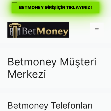
BETMONEY GİRİŞ İÇİN TIKLAYINIZ!
İçeriğe
atla
Menü
Betmoney Müşteri
Merkezi
Betmoney Telefonları