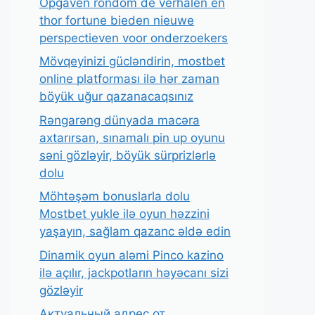
Opgaven rondom de verhalen en
thor fortune bieden nieuwe
perspectieven voor onderzoekers
Mövqeyinizi gücləndirin, mostbet
online platforması ilə hər zaman
böyük uğur qazanacaqsınız
Rəngarəng dünyada macəra
axtarırsan, sınamalı pin up oyunu
səni gözləyir, böyük sürprizlərlə
dolu
Möhtəşəm bonuslarla dolu
Mostbet yukle ilə oyun həzzini
yaşayın, sağlam qazanc əldə edin
Dinamik oyun aləmi Pinco kazino
ilə açılır, jackpotların həyəcanı sizi
gözləyir
Актуальный адрес от