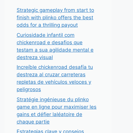
Strategic gameplay from start to
finish with plinko offers the best
odds for a thrilling payout
Curiosidade infantil com
chickenroad e desafios que
testam a sua agilidade mental e
destreza visual
Increíble chickenroad desafía tu
destreza al cruzar carreteras
repletas de vehículos veloces y
peligrosos
Stratégie ingénieuse du plinko
game en ligne pour maximiser les
gains et défier laléatoire de
chaque partie
Estrategias clave y consejos