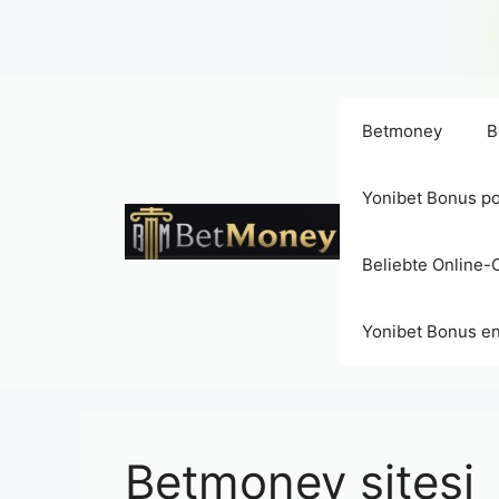
İçeriğe
atla
Betmoney
B
Yonibet Bonus po
Beliebte Online-
Yonibet Bonus en
Betmoney sitesi