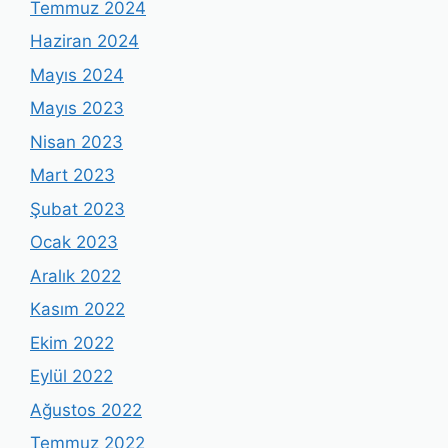
Temmuz 2024
Haziran 2024
Mayıs 2024
Mayıs 2023
Nisan 2023
Mart 2023
Şubat 2023
Ocak 2023
Aralık 2022
Kasım 2022
Ekim 2022
Eylül 2022
Ağustos 2022
Temmuz 2022