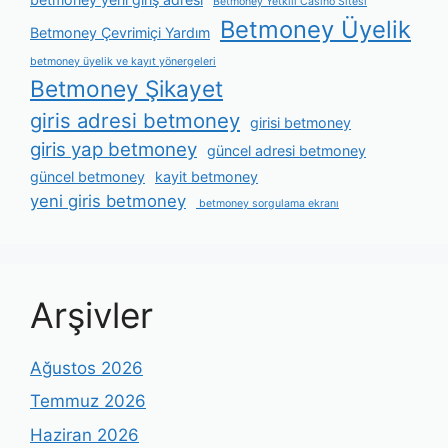
Betmoney Yetkili Casino Sitesi
Betmoney Üyelik
Betmoney Çevrimiçi Yardım
betmoney üyelik ve kayıt yönergeleri
Betmoney Şikayet
giris adresi betmoney
girisi betmoney
giris yap betmoney
güncel adresi betmoney
güncel betmoney
kayit betmoney
yeni giris betmoney
betmoney sorgulama ekranı
Arşivler
Ağustos 2026
Temmuz 2026
Haziran 2026