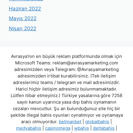
Haziran 2022
Mayıs 2022
Nisan 2022
Avrasya'nın en büyük reklam platformunda olmak için
Microsoft Teams:
reklam@avrasyamarketing.com
adresimizden veya Telegram: @Avrasyamarketing
adresimizden irtibat kurabilirsiniz. (Tek iletişim
adreslerimiz teams / telegram ve mail adresimizdir.
Harici hiçbir iletişim adresimiz bulunmamaktadır.
Lütfen itibar etmeyiniz.) Türkiye yasalarına göre 7258
sayılı kanun uyarınca yasa dışı bahis oynamanın
cezaları mevcuttur. Şu an bulunduğunuz site hiç bir
şekilde illegal bahis oyunları oynatmıyor ve oynamaya
aracı olmuyordur.
betmanbet
|
globalbahis
|
medyabahis
|
casinomega
|
wbahis
|
deltabahis
|