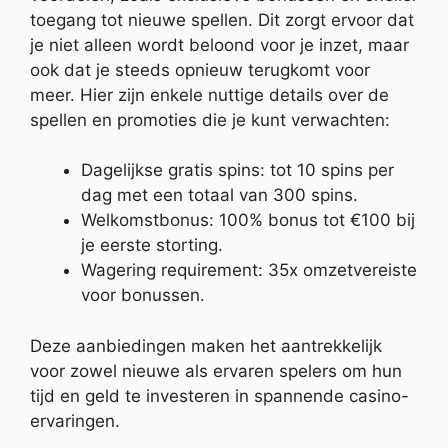
toegang tot nieuwe spellen. Dit zorgt ervoor dat
je niet alleen wordt beloond voor je inzet, maar
ook dat je steeds opnieuw terugkomt voor
meer. Hier zijn enkele nuttige details over de
spellen en promoties die je kunt verwachten:
Dagelijkse gratis spins: tot 10 spins per
dag met een totaal van 300 spins.
Welkomstbonus: 100% bonus tot €100 bij
je eerste storting.
Wagering requirement: 35x omzetvereiste
voor bonussen.
Deze aanbiedingen maken het aantrekkelijk
voor zowel nieuwe als ervaren spelers om hun
tijd en geld te investeren in spannende casino-
ervaringen.