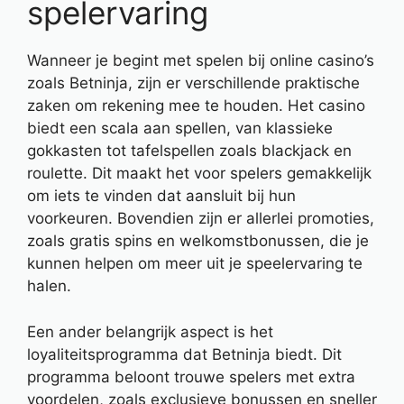
spelervaring
Wanneer je begint met spelen bij online casino’s
zoals Betninja, zijn er verschillende praktische
zaken om rekening mee te houden. Het casino
biedt een scala aan spellen, van klassieke
gokkasten tot tafelspellen zoals blackjack en
roulette. Dit maakt het voor spelers gemakkelijk
om iets te vinden dat aansluit bij hun
voorkeuren. Bovendien zijn er allerlei promoties,
zoals gratis spins en welkomstbonussen, die je
kunnen helpen om meer uit je speelervaring te
halen.
Een ander belangrijk aspect is het
loyaliteitsprogramma dat Betninja biedt. Dit
programma beloont trouwe spelers met extra
voordelen, zoals exclusieve bonussen en sneller