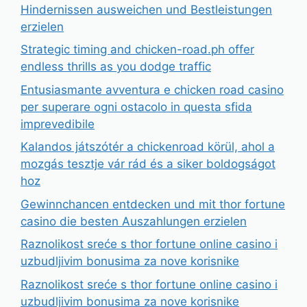
Hindernissen ausweichen und Bestleistungen
erzielen
Strategic timing and chicken-road.ph offer
endless thrills as you dodge traffic
Entusiasmante avventura e chicken road casino
per superare ogni ostacolo in questa sfida
imprevedibile
Kalandos játszótér a chickenroad körül, ahol a
mozgás tesztje vár rád és a siker boldogságot
hoz
Gewinnchancen entdecken und mit thor fortune
casino die besten Auszahlungen erzielen
Raznolikost sreće s thor fortune online casino i
uzbudljivim bonusima za nove korisnike
Raznolikost sreće s thor fortune online casino i
uzbudljivim bonusima za nove korisnike