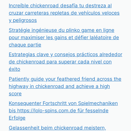
Increíble chickenroad desafía tu destreza al
cruzar carreteras repletas de vehículos veloces
y peligrosos
Stratégie ingénieuse du plinko game en ligne
pour maximiser les gains et défier laléatoire de
chaque partie
Estrategias clave y consejos prácticos alrededor
de chickenroad para superar cada nivel con
éxito
Patiently guide your feathered friend across the
highway in chickenroad and achieve a high
score
Konsequenter Fortschritt von Spielmechaniken
bis https://lolo-spins.com.de für fesselnde
Erfolge
Gelassenheit beim chickenroad meistern,