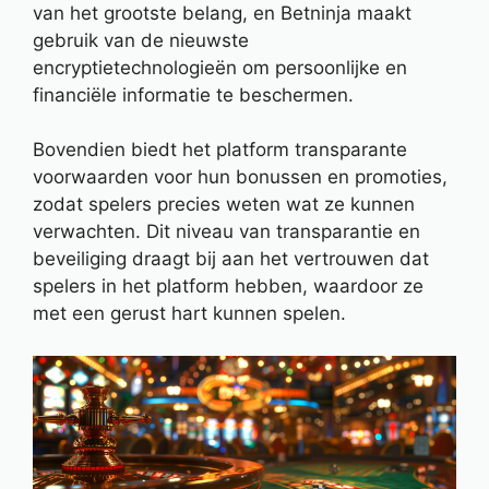
van het grootste belang, en Betninja maakt
gebruik van de nieuwste
encryptietechnologieën om persoonlijke en
financiële informatie te beschermen.
Bovendien biedt het platform transparante
voorwaarden voor hun bonussen en promoties,
zodat spelers precies weten wat ze kunnen
verwachten. Dit niveau van transparantie en
beveiliging draagt bij aan het vertrouwen dat
spelers in het platform hebben, waardoor ze
met een gerust hart kunnen spelen.