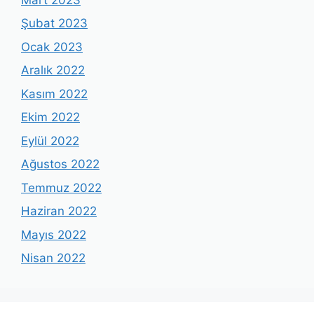
Şubat 2023
Ocak 2023
Aralık 2022
Kasım 2022
Ekim 2022
Eylül 2022
Ağustos 2022
Temmuz 2022
Haziran 2022
Mayıs 2022
Nisan 2022