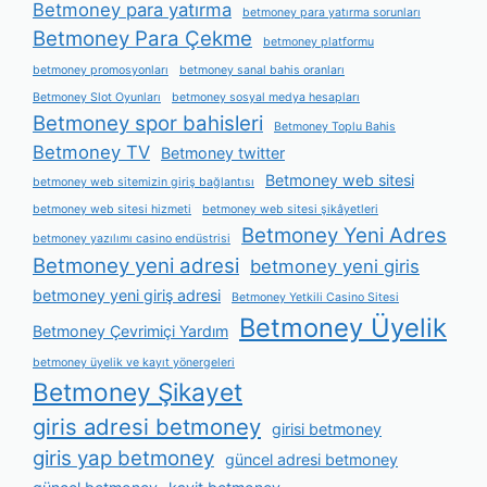
Betmoney para yatırma
betmoney para yatırma sorunları
Betmoney Para Çekme
betmoney platformu
betmoney promosyonları
betmoney sanal bahis oranları
Betmoney Slot Oyunları
betmoney sosyal medya hesapları
Betmoney spor bahisleri
Betmoney Toplu Bahis
Betmoney TV
Betmoney twitter
Betmoney web sitesi
betmoney web sitemizin giriş bağlantısı
betmoney web sitesi hizmeti
betmoney web sitesi şikâyetleri
Betmoney Yeni Adres
betmoney yazılımı casino endüstrisi
Betmoney yeni adresi
betmoney yeni giris
betmoney yeni giriş adresi
Betmoney Yetkili Casino Sitesi
Betmoney Üyelik
Betmoney Çevrimiçi Yardım
betmoney üyelik ve kayıt yönergeleri
Betmoney Şikayet
giris adresi betmoney
girisi betmoney
giris yap betmoney
güncel adresi betmoney