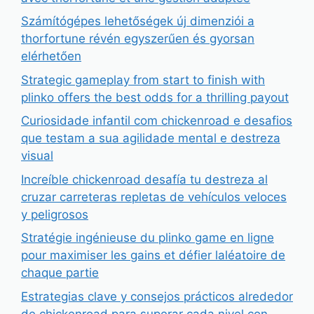
Számítógépes lehetőségek új dimenziói a
thorfortune révén egyszerűen és gyorsan
elérhetően
Strategic gameplay from start to finish with
plinko offers the best odds for a thrilling payout
Curiosidade infantil com chickenroad e desafios
que testam a sua agilidade mental e destreza
visual
Increíble chickenroad desafía tu destreza al
cruzar carreteras repletas de vehículos veloces
y peligrosos
Stratégie ingénieuse du plinko game en ligne
pour maximiser les gains et défier laléatoire de
chaque partie
Estrategias clave y consejos prácticos alrededor
de chickenroad para superar cada nivel con