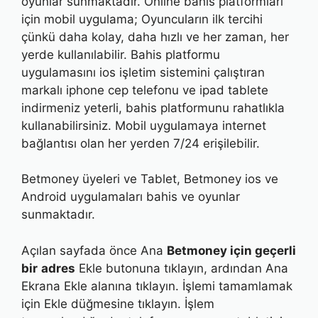
oyunlar sunmaktadır. Online bahis platformları
için mobil uygulama; Oyuncuların ilk tercihi
çünkü daha kolay, daha hızlı ve her zaman, her
yerde kullanılabilir. Bahis platformu
uygulamasını ios işletim sistemini çalıştıran
markalı iphone cep telefonu ve ipad tablete
indirmeniz yeterli, bahis platformunu rahatlıkla
kullanabilirsiniz. Mobil uygulamaya internet
bağlantısı olan her yerden 7/24 erişilebilir.
Betmoney üyeleri ve Tablet, Betmoney ios ve
Android uygulamaları bahis ve oyunlar
sunmaktadır.
Açılan sayfada önce Ana
Betmoney için geçerli
bir
adres
Ekle butonuna tıklayın, ardından Ana
Ekrana Ekle alanına tıklayın. İşlemi tamamlamak
için Ekle düğmesine tıklayın. İşlem