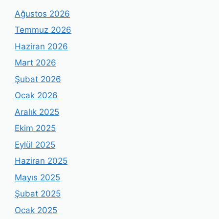
Ağustos 2026
Temmuz 2026
Haziran 2026
Mart 2026
Şubat 2026
Ocak 2026
Aralık 2025
Ekim 2025
Eylül 2025
Haziran 2025
Mayıs 2025
Şubat 2025
Ocak 2025