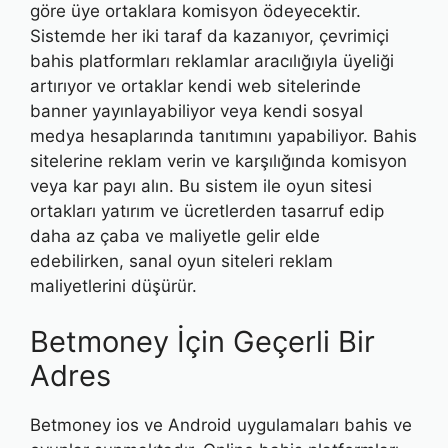
göre üye ortaklara komisyon ödeyecektir.
Sistemde her iki taraf da kazanıyor, çevrimiçi
bahis platformları reklamlar aracılığıyla üyeliği
artırıyor ve ortaklar kendi web sitelerinde
banner yayınlayabiliyor veya kendi sosyal
medya hesaplarında tanıtımını yapabiliyor. Bahis
sitelerine reklam verin ve karşılığında komisyon
veya kar payı alın. Bu sistem ile oyun sitesi
ortakları yatırım ve ücretlerden tasarruf edip
daha az çaba ve maliyetle gelir elde
edebilirken, sanal oyun siteleri reklam
maliyetlerini düşürür.
Betmoney İçin Geçerli Bir
Adres
Betmoney ios ve Android uygulamaları bahis ve