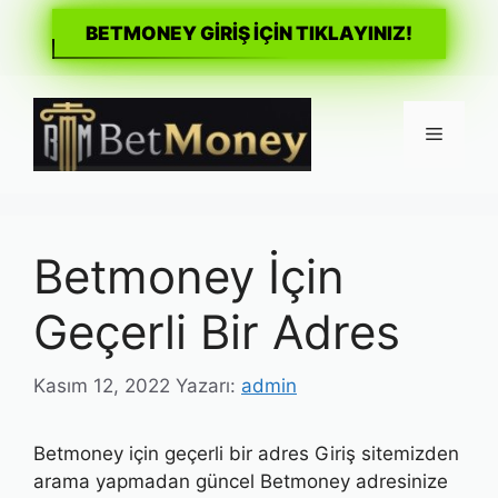
BETMONEY GİRİŞ İÇİN TIKLAYINIZ!
İçeriğe
atla
Menü
Betmoney İçin
Geçerli Bir Adres
Kasım 12, 2022
Yazarı:
admin
Betmoney için geçerli bir adres Giriş sitemizden
arama yapmadan güncel Betmoney adresinize