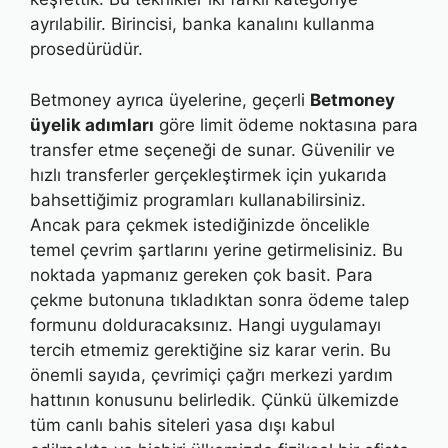
ayrılabilir. Birincisi, banka kanalını kullanma
prosedürüdür.
Betmoney ayrıca üyelerine, geçerli
Betmoney
üyelik adımları
göre limit ödeme noktasına para
transfer etme seçeneği de sunar. Güvenilir ve
hızlı transferler gerçekleştirmek için yukarıda
bahsettiğimiz programları kullanabilirsiniz.
Ancak para çekmek istediğinizde öncelikle
temel çevrim şartlarını yerine getirmelisiniz. Bu
noktada yapmanız gereken çok basit. Para
çekme butonuna tıkladıktan sonra ödeme talep
formunu dolduracaksınız. Hangi uygulamayı
tercih etmemiz gerektiğine siz karar verin. Bu
önemli sayıda, çevrimiçi çağrı merkezi yardım
hattının konusunu belirledik. Çünkü ülkemizde
tüm canlı bahis siteleri yasa dışı kabul