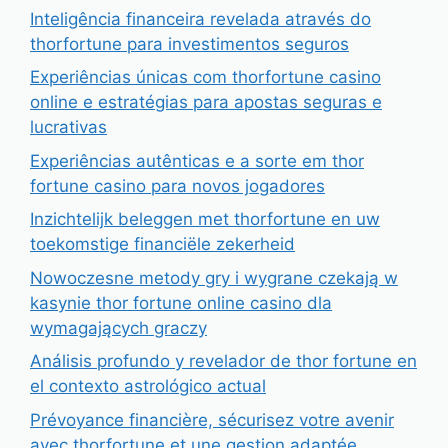
Inteligência financeira revelada através do
thorfortune para investimentos seguros
Experiências únicas com thorfortune casino
online e estratégias para apostas seguras e
lucrativas
Experiências autênticas e a sorte em thor
fortune casino para novos jogadores
Inzichtelijk beleggen met thorfortune en uw
toekomstige financiële zekerheid
Nowoczesne metody gry i wygrane czekają w
kasynie thor fortune online casino dla
wymagających graczy
Análisis profundo y revelador de thor fortune en
el contexto astrológico actual
Prévoyance financière, sécurisez votre avenir
avec thorfortune et une gestion adaptée