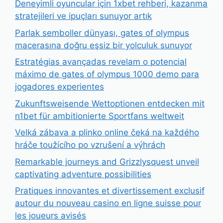
Deneyimli oyuncular için 1xbet rehberi, kazanma
stratejileri ve ipuçları sunuyor artık
Parlak semboller dünyası, gates of olympus
macerasına doğru eşsiz bir yolculuk sunuyor
Estratégias avançadas revelam o potencial
máximo de gates of olympus 1000 demo para
jogadores experientes
Zukunftsweisende Wettoptionen entdecken mit
n1bet für ambitionierte Sportfans weltweit
Velká zábava a plinko online čeká na každého
hráče toužícího po vzrušení a výhrách
Remarkable journeys and Grizzlysquest unveil
captivating adventure possibilities
Pratiques innovantes et divertissement exclusif
autour du nouveau casino en ligne suisse pour
les joueurs avisés