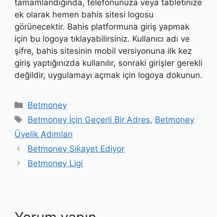
tamamlandığında, telefonunuza veya tabletinize
ek olarak hemen bahis sitesi logosu
görünecektir. Bahis platformuna giriş yapmak
için bu logoya tıklayabilirsiniz. Kullanıcı adı ve
şifre, bahis sitesinin mobil versiyonuna ilk kez
giriş yaptığınızda kullanılır, sonraki girişler gerekli
değildir, uygulamayı açmak için logoya dokunun.
Kategoriler
Betmoney
Etiketler
Betmoney İçin Geçerli Bir Adres
,
Betmoney
Üyelik Adımları
Yazı
Betmoney Şikayet Ediyor
dolaşımı
Betmoney Ligi