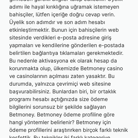
adımı ile hayal kırıklığına uğramak istemeyen
bahisçiler, lütfen içeriğe doğru cevap verin.
Üyelik son adımdır ve son adım hesabı
etkinleştirmektir. Bunun için bahisçilerin web
sitesinde verdikleri e-posta adresine giriş
yapmaları ve kendilerine gönderilen e-postada
belirtilen bağlantıya tıklamaları gerekmektedir.
Bu nedenle aktivasyona ek olarak hesap da
korunmakta olup, ülkemizde Betmoney casino
ve casinolarının açılması zaten yasaktır. Bu
durumda, yalnızca çevrimiçi web sitesine
başvurabilirsiniz. Bunlardan biri, bir ortaklık
programı hesabı açtığınızda size ödeme
bilgilerini sorunsuz bir şekilde sağlayan
Betmoney. Betmoney ödeme profiline göre
hangi yöntemler belirlenir? Betmoney için
ödeme profillerini araştırırken birçok farklı teknik
keşfettik. Bu teknikler iki farklı kategoriye