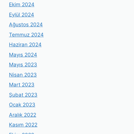
Ekim 2024
Eylül 2024
Ağustos 2024
Temmuz 2024
Haziran 2024
Mayıs 2024
Mayıs 2023
Nisan 2023
Mart 2023
Şubat 2023
Ocak 2023
Aralık 2022
Kasım 2022