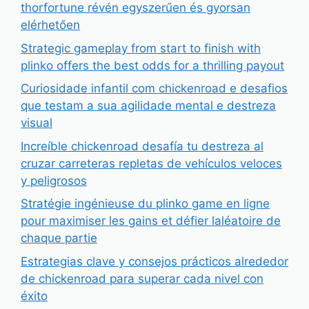
thorfortune révén egyszerűen és gyorsan
elérhetően
Strategic gameplay from start to finish with
plinko offers the best odds for a thrilling payout
Curiosidade infantil com chickenroad e desafios
que testam a sua agilidade mental e destreza
visual
Increíble chickenroad desafía tu destreza al
cruzar carreteras repletas de vehículos veloces
y peligrosos
Stratégie ingénieuse du plinko game en ligne
pour maximiser les gains et défier laléatoire de
chaque partie
Estrategias clave y consejos prácticos alrededor
de chickenroad para superar cada nivel con
éxito