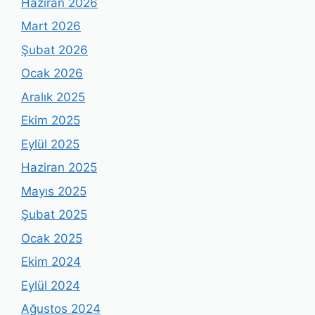
Haziran 2026
Mart 2026
Şubat 2026
Ocak 2026
Aralık 2025
Ekim 2025
Eylül 2025
Haziran 2025
Mayıs 2025
Şubat 2025
Ocak 2025
Ekim 2024
Eylül 2024
Ağustos 2024