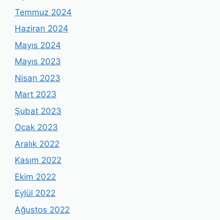
Temmuz 2024
Haziran 2024
Mayıs 2024
Mayıs 2023
Nisan 2023
Mart 2023
Şubat 2023
Ocak 2023
Aralık 2022
Kasım 2022
Ekim 2022
Eylül 2022
Ağustos 2022