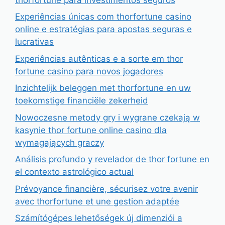
Experiências únicas com thorfortune casino
online e estratégias para apostas seguras e
lucrativas
Experiências autênticas e a sorte em thor
fortune casino para novos jogadores
Inzichtelijk beleggen met thorfortune en uw
toekomstige financiële zekerheid
Nowoczesne metody gry i wygrane czekają w
kasynie thor fortune online casino dla
wymagających graczy
Análisis profundo y revelador de thor fortune en
el contexto astrológico actual
Prévoyance financière, sécurisez votre avenir
avec thorfortune et une gestion adaptée
Számítógépes lehetőségek új dimenziói a