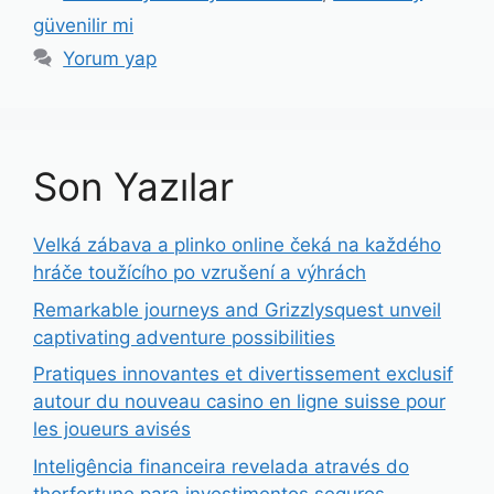
güvenilir mi
Yorum yap
Son Yazılar
Velká zábava a plinko online čeká na každého
hráče toužícího po vzrušení a výhrách
Remarkable journeys and Grizzlysquest unveil
captivating adventure possibilities
Pratiques innovantes et divertissement exclusif
autour du nouveau casino en ligne suisse pour
les joueurs avisés
Inteligência financeira revelada através do
thorfortune para investimentos seguros