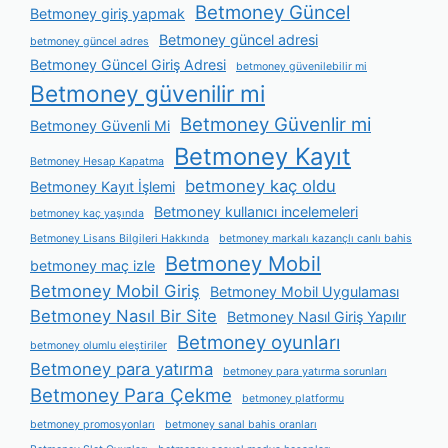
Betmoney Güncel
Betmoney giriş yapmak
Betmoney güncel adresi
betmoney güncel adres
Betmoney Güncel Giriş Adresi
betmoney güvenilebilir mi
Betmoney güvenilir mi
Betmoney Güvenlir mi
Betmoney Güvenli Mi
Betmoney Kayıt
Betmoney Hesap Kapatma
betmoney kaç oldu
Betmoney Kayıt İşlemi
Betmoney kullanıcı incelemeleri
betmoney kaç yaşında
Betmoney Lisans Bilgileri Hakkında
betmoney markalı kazançlı canlı bahis
Betmoney Mobil
betmoney maç izle
Betmoney Mobil Giriş
Betmoney Mobil Uygulaması
Betmoney Nasıl Bir Site
Betmoney Nasıl Giriş Yapılır
Betmoney oyunları
betmoney olumlu eleştiriler
Betmoney para yatırma
betmoney para yatırma sorunları
Betmoney Para Çekme
betmoney platformu
betmoney promosyonları
betmoney sanal bahis oranları