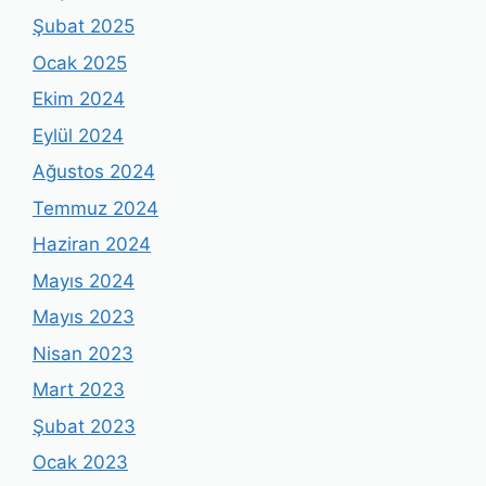
Şubat 2025
Ocak 2025
Ekim 2024
Eylül 2024
Ağustos 2024
Temmuz 2024
Haziran 2024
Mayıs 2024
Mayıs 2023
Nisan 2023
Mart 2023
Şubat 2023
Ocak 2023