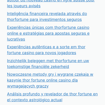
les joueurs avisés
Inteligência financeira revelada através do
thorfortune para investimentos seguros
Experiências únicas com thorfortune casino
online e estratégias para apostas seguras e
lucrativas
Experiências autênticas e a sorte em thor
fortune casino para novos jogadores
Inzichtelijk beleggen met thorfortune en uw
toekomstige financiële zekerheid
Nowoczesne metody gry i wygrane czekają w
kasynie thor fortune online casino dla
wymagających graczy
Análisis profundo y revelador de thor fortune en
el contexto astrológico actual