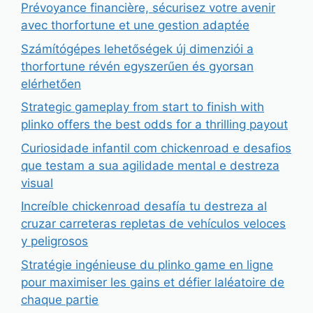
Prévoyance financière, sécurisez votre avenir
avec thorfortune et une gestion adaptée
Számítógépes lehetőségek új dimenziói a
thorfortune révén egyszerűen és gyorsan
elérhetően
Strategic gameplay from start to finish with
plinko offers the best odds for a thrilling payout
Curiosidade infantil com chickenroad e desafios
que testam a sua agilidade mental e destreza
visual
Increíble chickenroad desafía tu destreza al
cruzar carreteras repletas de vehículos veloces
y peligrosos
Stratégie ingénieuse du plinko game en ligne
pour maximiser les gains et défier laléatoire de
chaque partie