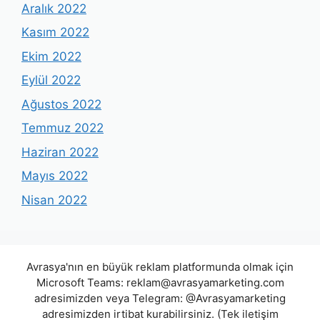
Aralık 2022
Kasım 2022
Ekim 2022
Eylül 2022
Ağustos 2022
Temmuz 2022
Haziran 2022
Mayıs 2022
Nisan 2022
Avrasya'nın en büyük reklam platformunda olmak için
Microsoft Teams:
reklam@avrasyamarketing.com
adresimizden veya Telegram: @Avrasyamarketing
adresimizden irtibat kurabilirsiniz. (Tek iletişim